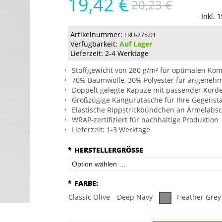
19,42 €
20,23 €
Inkl. 
Artikelnummer:
FRU-275.01
Verfügbarkeit:
Auf Lager
Lieferzeit: 2-4 Werktage
Stoffgewicht von 280 g/m² für optimalen Kom
70% Baumwolle, 30% Polyester für angeneh
Doppelt gelegte Kapuze mit passender Korde
Großzügige Kängurutasche für Ihre Gegenst
Elastische Rippstrickbündchen an Ärmelabs
WRAP-zertifiziert für nachhaltige Produktion
Lieferzeit: 1-3 Werktage
*
HERSTELLERGRÖSSE
*
FARBE:
Classic Olive
Deep Navy
Heather Grey