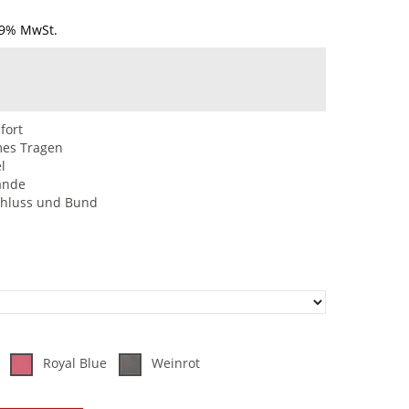
19% MwSt.
fort
mes Tragen
l
ände
chluss und Bund
Royal Blue
Weinrot