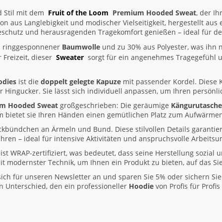
 Stil mit dem
Fruit of the Loom
Premium Hooded Sweat
, der Ih
on aus Langlebigkeit und modischer Vielseitigkeit, hergestellt aus 
rmeschutz und herausragenden Tragekomfort genießen – ideal für d
s ringgesponnener
Baumwolle
und zu 30% aus Polyester, was ihn 
 Freizeit, dieser
Sweater
sorgt für ein angenehmes Tragegefühl u
odies
ist die
doppelt gelegte Kapuze
mit passender Kordel. Diese K
r Hingucker. Sie lässt sich individuell anpassen, um Ihren persönl
ium Hooded Sweat
großgeschrieben: Die geräumige
Kängurutasche
em bietet sie Ihren Händen einen gemütlichen Platz zum Aufwärmen
ickbündchen an Ärmeln und Bund. Diese stilvollen Details garantie
ren – ideal für intensive Aktivitäten und anspruchsvolle Arbeit
ist WRAP-zertifiziert, was bedeutet, dass seine Herstellung sozial 
t modernster Technik, um Ihnen ein Produkt zu bieten, auf das Si
sich für unseren Newsletter an und sparen Sie 5% oder sichern Sie
n Unterschied, den ein professioneller
Hoodie
von Profis für Profi