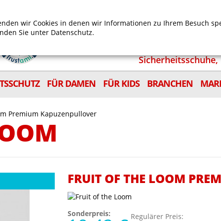
Mein Benutzerkonto
Mein Wunschzettel
Shop
nden wir Cookies in denen wir Informationen zu Ihrem Besuch sp
inden Sie unter
Datenschutz.
Sicherheitsschuhe, 
ITSSCHUTZ
FÜR DAMEN
FÜR KIDS
BRANCHEN
MAR
Loom Premium Kapuzenpullover
 LOOM
FRUIT OF THE LOOM PRE
Sonderpreis:
Regulärer Preis: