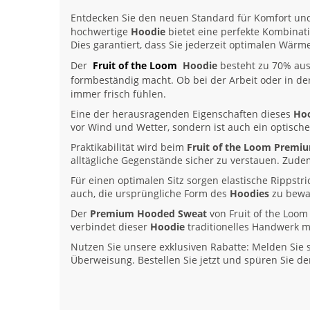
Entdecken Sie den neuen Standard für Komfort und
hochwertige
Hoodie
bietet eine perfekte Kombinati
Dies garantiert, dass Sie jederzeit optimalen Wä
Der
Fruit of the Loom
Hoodie
besteht zu 70% au
formbeständig macht. Ob bei der Arbeit oder in der
immer frisch fühlen.
Eine der herausragenden Eigenschaften dieses
Ho
vor Wind und Wetter, sondern ist auch ein optische
Praktikabilität wird beim
Fruit of the Loom Prem
alltägliche Gegenstände sicher zu verstauen. Zud
Für einen optimalen Sitz sorgen elastische Rippstr
auch, die ursprüngliche Form des
Hoodies
zu bewah
Der
Premium Hooded Sweat
von Fruit of the Loom 
verbindet dieser
Hoodie
traditionelles Handwerk mi
Nutzen Sie unsere exklusiven Rabatte: Melden Sie 
Überweisung. Bestellen Sie jetzt und spüren Sie de