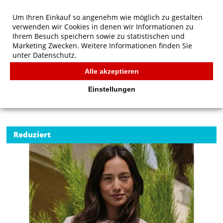
Um Ihren Einkauf so angenehm wie möglich zu gestalten
verwenden wir Cookies in denen wir Informationen zu
Ihrem Besuch speichern sowie zu statistischen und
Marketing Zwecken. Weitere Informationen finden Sie
unter
Datenschutz.
Alle akzeptieren
Start
/
Marken
/
B&C
/
B&C QUEEN Crew Neck
B&C
Einstellungen
Reduziert