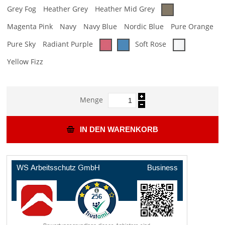
Grey Fog
Heather Grey
Heather Mid Grey
Magenta Pink
Navy
Navy Blue
Nordic Blue
Pure Orange
Pure Sky
Radiant Purple
Soft Rose
Yellow Fizz
Menge
IN DEN WARENKORB