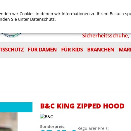
Mein Benutzerkonto
Mein Wunschzettel
Shop
nden wir Cookies in denen wir Informationen zu Ihrem Besuch sp
inden Sie unter
Datenschutz.
Sicherheitsschuhe, 
ITSSCHUTZ
FÜR DAMEN
FÜR KIDS
BRANCHEN
MAR
B&C KING ZIPPED HOOD
Sonderpreis:
Regulärer Preis: