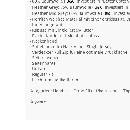
- 80% Baumwolle (
B&C
investiert in "Better Cotton
- Heather Grey: 75% Baumwolle (
B&C
investiert in
- Heather Mid Grey: 60% Baumwolle (
B&C
investier
- Herrlich weiches Material mit einer erstklassige 
- Innen angeraut
- Kapuze mit Single Jersey-Futter
- Flache Kordel mit Metallabschluss
- Nackenband
- Sattel innen im Nacken aus Single Jersey
- Verdeckter Full Zip für eine optimale Druckfläche
- Seitentaschen
- Seitennähte
- Unisex
- Regular Fit
- Leicht umzuetikettieren
Kategorien: Hoodies | Ohne Etikett/kein Label | Top
Keywords: