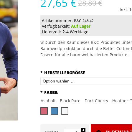
27,65 €
28,80 €
Inkl. 
Artikelnummer:
B&C-246.42
Verfügbarkeit:
Auf Lager
Lieferzeit: 2-4 Werktage
\nDurch den Kauf dieses B&C-Produktes unter
Baumwollproduktion durch die Better Cotton-I
Fasern für alle baumwollbasierten Produkte.
*
HERSTELLERGRÖSSE
*
FARBE:
Asphalt
Black Pure
Dark Cherry
Heather G