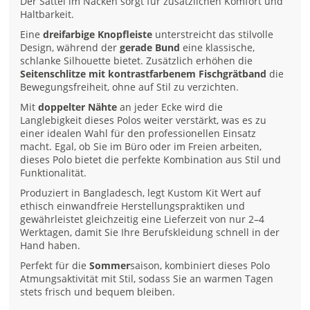
Der Sattel im Nacken sorgt für zusätzlichen Komfort und
Haltbarkeit.
Eine
dreifarbige Knopfleiste
unterstreicht das stilvolle
Design, während der
gerade Bund
eine klassische,
schlanke Silhouette bietet. Zusätzlich erhöhen die
Seitenschlitze mit kontrastfarbenem Fischgrätband
die
Bewegungsfreiheit, ohne auf Stil zu verzichten.
Mit
doppelter Nähte
an jeder Ecke wird die
Langlebigkeit dieses Polos weiter verstärkt, was es zu
einer idealen Wahl für den professionellen Einsatz
macht. Egal, ob Sie im Büro oder im Freien arbeiten,
dieses Polo bietet die perfekte Kombination aus Stil und
Funktionalität.
Produziert in Bangladesch, legt Kustom Kit Wert auf
ethisch einwandfreie Herstellungspraktiken und
gewährleistet gleichzeitig eine Lieferzeit von nur 2–4
Werktagen, damit Sie Ihre Berufskleidung schnell in der
Hand haben.
Perfekt für die
Sommer
saison, kombiniert dieses Polo
Atmungsaktivität mit Stil, sodass Sie an warmen Tagen
stets frisch und bequem bleiben.