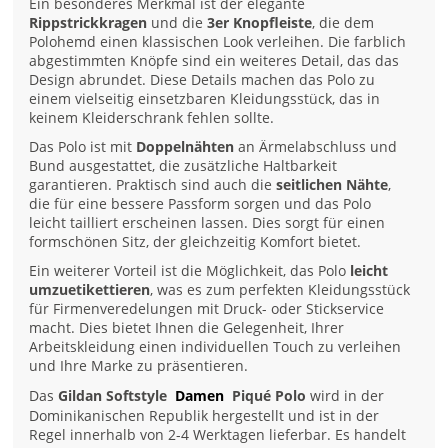
Ein besonderes Merkmal ist der elegante
Rippstrickkragen
und die
3er Knopfleiste
, die dem
Polohemd einen klassischen Look verleihen. Die farblich
abgestimmten Knöpfe sind ein weiteres Detail, das das
Design abrundet. Diese Details machen das Polo zu
einem vielseitig einsetzbaren Kleidungsstück, das in
keinem Kleiderschrank fehlen sollte.
Das Polo ist mit
Doppelnähten
an Ärmelabschluss und
Bund ausgestattet, die zusätzliche Haltbarkeit
garantieren. Praktisch sind auch die
seitlichen Nähte
,
die für eine bessere Passform sorgen und das Polo
leicht tailliert erscheinen lassen. Dies sorgt für einen
formschönen Sitz, der gleichzeitig Komfort bietet.
Ein weiterer Vorteil ist die Möglichkeit, das Polo
leicht
umzuetikettieren
, was es zum perfekten Kleidungsstück
für Firmenveredelungen mit Druck- oder Stickservice
macht. Dies bietet Ihnen die Gelegenheit, Ihrer
Arbeitskleidung einen individuellen Touch zu verleihen
und Ihre Marke zu präsentieren.
Das
Gildan Softstyle
Damen
Piqué Polo
wird in der
Dominikanischen Republik hergestellt und ist in der
Regel innerhalb von 2-4 Werktagen lieferbar. Es handelt