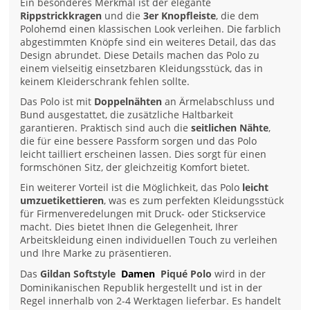
Ein besonderes Merkmal ist der elegante
Rippstrickkragen
und die
3er Knopfleiste
, die dem
Polohemd einen klassischen Look verleihen. Die farblich
abgestimmten Knöpfe sind ein weiteres Detail, das das
Design abrundet. Diese Details machen das Polo zu
einem vielseitig einsetzbaren Kleidungsstück, das in
keinem Kleiderschrank fehlen sollte.
Das Polo ist mit
Doppelnähten
an Ärmelabschluss und
Bund ausgestattet, die zusätzliche Haltbarkeit
garantieren. Praktisch sind auch die
seitlichen Nähte
,
die für eine bessere Passform sorgen und das Polo
leicht tailliert erscheinen lassen. Dies sorgt für einen
formschönen Sitz, der gleichzeitig Komfort bietet.
Ein weiterer Vorteil ist die Möglichkeit, das Polo
leicht
umzuetikettieren
, was es zum perfekten Kleidungsstück
für Firmenveredelungen mit Druck- oder Stickservice
macht. Dies bietet Ihnen die Gelegenheit, Ihrer
Arbeitskleidung einen individuellen Touch zu verleihen
und Ihre Marke zu präsentieren.
Das
Gildan Softstyle
Damen
Piqué Polo
wird in der
Dominikanischen Republik hergestellt und ist in der
Regel innerhalb von 2-4 Werktagen lieferbar. Es handelt