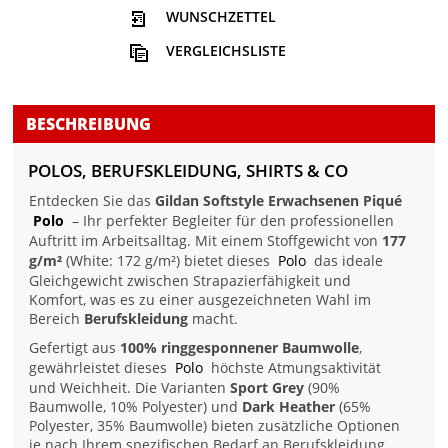
WUNSCHZETTEL
VERGLEICHSLISTE
BESCHREIBUNG
POLOS, BERUFSKLEIDUNG, SHIRTS & CO
Entdecken Sie das
Gildan Softstyle Erwachsenen Piqué
Polo
– Ihr perfekter Begleiter für den professionellen
Auftritt im Arbeitsalltag. Mit einem Stoffgewicht von
177
g/m²
(White: 172 g/m²) bietet dieses
Polo
das ideale
Gleichgewicht zwischen Strapazierfähigkeit und
Komfort, was es zu einer ausgezeichneten Wahl im
Bereich
Berufskleidung
macht.
Gefertigt aus
100% ringgesponnener Baumwolle
,
gewährleistet dieses
Polo
höchste Atmungsaktivität
und Weichheit. Die Varianten
Sport Grey
(90%
Baumwolle, 10% Polyester) und
Dark Heather
(65%
Polyester, 35% Baumwolle) bieten zusätzliche Optionen
je nach Ihrem spezifischen Bedarf an Berufskleidung.