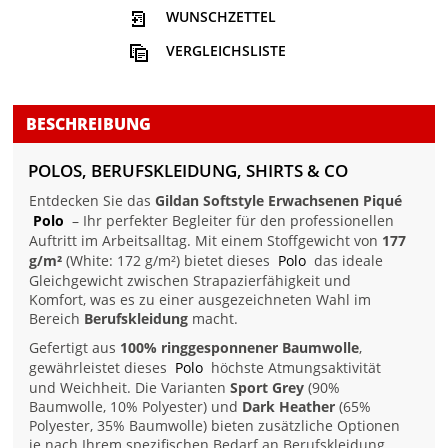
WUNSCHZETTEL
VERGLEICHSLISTE
BESCHREIBUNG
POLOS, BERUFSKLEIDUNG, SHIRTS & CO
Entdecken Sie das
Gildan Softstyle Erwachsenen Piqué
Polo
– Ihr perfekter Begleiter für den professionellen
Auftritt im Arbeitsalltag. Mit einem Stoffgewicht von
177
g/m²
(White: 172 g/m²) bietet dieses
Polo
das ideale
Gleichgewicht zwischen Strapazierfähigkeit und
Komfort, was es zu einer ausgezeichneten Wahl im
Bereich
Berufskleidung
macht.
Gefertigt aus
100% ringgesponnener Baumwolle
,
gewährleistet dieses
Polo
höchste Atmungsaktivität
und Weichheit. Die Varianten
Sport Grey
(90%
Baumwolle, 10% Polyester) und
Dark Heather
(65%
Polyester, 35% Baumwolle) bieten zusätzliche Optionen
je nach Ihrem spezifischen Bedarf an Berufskleidung.