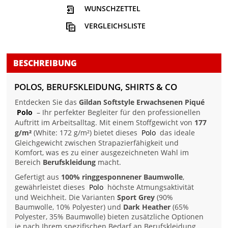
WUNSCHZETTEL
VERGLEICHSLISTE
BESCHREIBUNG
POLOS, BERUFSKLEIDUNG, SHIRTS & CO
Entdecken Sie das
Gildan Softstyle Erwachsenen Piqué
Polo
– Ihr perfekter Begleiter für den professionellen
Auftritt im Arbeitsalltag. Mit einem Stoffgewicht von
177
g/m²
(White: 172 g/m²) bietet dieses
Polo
das ideale
Gleichgewicht zwischen Strapazierfähigkeit und
Komfort, was es zu einer ausgezeichneten Wahl im
Bereich
Berufskleidung
macht.
Gefertigt aus
100% ringgesponnener Baumwolle
,
gewährleistet dieses
Polo
höchste Atmungsaktivität
und Weichheit. Die Varianten
Sport Grey
(90%
Baumwolle, 10% Polyester) und
Dark Heather
(65%
Polyester, 35% Baumwolle) bieten zusätzliche Optionen
je nach Ihrem spezifischen Bedarf an Berufskleidung.