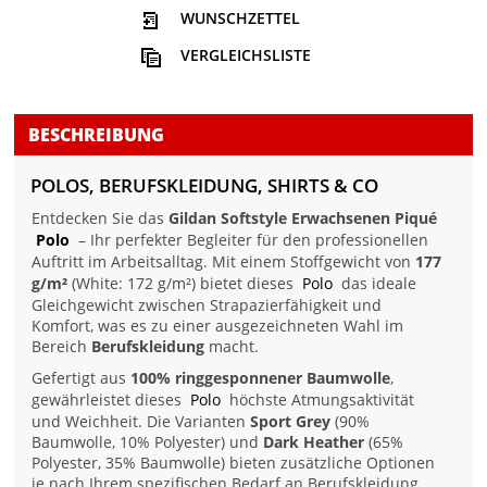
WUNSCHZETTEL
VERGLEICHSLISTE
BESCHREIBUNG
POLOS, BERUFSKLEIDUNG, SHIRTS & CO
Entdecken Sie das
Gildan Softstyle Erwachsenen Piqué
Polo
– Ihr perfekter Begleiter für den professionellen
Auftritt im Arbeitsalltag. Mit einem Stoffgewicht von
177
g/m²
(White: 172 g/m²) bietet dieses
Polo
das ideale
Gleichgewicht zwischen Strapazierfähigkeit und
Komfort, was es zu einer ausgezeichneten Wahl im
Bereich
Berufskleidung
macht.
Gefertigt aus
100% ringgesponnener Baumwolle
,
gewährleistet dieses
Polo
höchste Atmungsaktivität
und Weichheit. Die Varianten
Sport Grey
(90%
Baumwolle, 10% Polyester) und
Dark Heather
(65%
Polyester, 35% Baumwolle) bieten zusätzliche Optionen
je nach Ihrem spezifischen Bedarf an Berufskleidung.