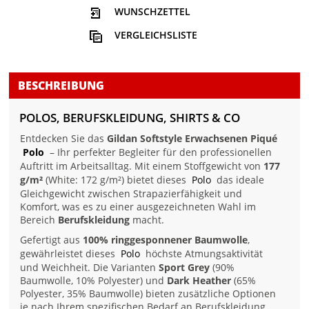
WUNSCHZETTEL
VERGLEICHSLISTE
BESCHREIBUNG
POLOS, BERUFSKLEIDUNG, SHIRTS & CO
Entdecken Sie das
Gildan Softstyle Erwachsenen Piqué
Polo
– Ihr perfekter Begleiter für den professionellen
Auftritt im Arbeitsalltag. Mit einem Stoffgewicht von
177
g/m²
(White: 172 g/m²) bietet dieses
Polo
das ideale
Gleichgewicht zwischen Strapazierfähigkeit und
Komfort, was es zu einer ausgezeichneten Wahl im
Bereich
Berufskleidung
macht.
Gefertigt aus
100% ringgesponnener Baumwolle
,
gewährleistet dieses
Polo
höchste Atmungsaktivität
und Weichheit. Die Varianten
Sport Grey
(90%
Baumwolle, 10% Polyester) und
Dark Heather
(65%
Polyester, 35% Baumwolle) bieten zusätzliche Optionen
je nach Ihrem spezifischen Bedarf an Berufskleidung.