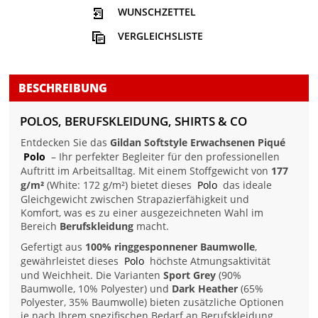
WUNSCHZETTEL
VERGLEICHSLISTE
BESCHREIBUNG
POLOS, BERUFSKLEIDUNG, SHIRTS & CO
Entdecken Sie das
Gildan Softstyle Erwachsenen Piqué
Polo
– Ihr perfekter Begleiter für den professionellen
Auftritt im Arbeitsalltag. Mit einem Stoffgewicht von
177
g/m²
(White: 172 g/m²) bietet dieses
Polo
das ideale
Gleichgewicht zwischen Strapazierfähigkeit und
Komfort, was es zu einer ausgezeichneten Wahl im
Bereich
Berufskleidung
macht.
Gefertigt aus
100% ringgesponnener Baumwolle
,
gewährleistet dieses
Polo
höchste Atmungsaktivität
und Weichheit. Die Varianten
Sport Grey
(90%
Baumwolle, 10% Polyester) und
Dark Heather
(65%
Polyester, 35% Baumwolle) bieten zusätzliche Optionen
je nach Ihrem spezifischen Bedarf an Berufskleidung.