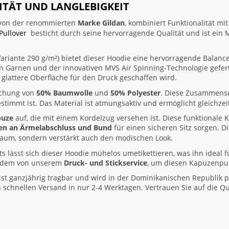
LITÄT UND LANGLEBIGKEIT
t von der renommierten
Marke Gildan
, kombiniert Funktionalität m
Pullover
besticht durch seine hervorragende Qualität und ist ein M
ariante 290 g/m²) bietet dieser Hoodie eine hervorragende Balanc
en Garnen und der innovativen MVS Air Spinning-Technologie geferti
 glattere Oberfläche für den Druck geschaffen wird.
schung von
50% Baumwolle
und
50% Polyester
. Diese Zusammense
timmt ist. Das Material ist atmungsaktiv und ermöglicht gleichzeiti
puze
auf, die mit einem Kordelzug versehen ist. Diese funktionale 
en an Ärmelabschluss und Bund
für einen sicheren Sitz sorgen. D
raum, sondern verstärkt auch den modischen Look.
 lässt sich dieser Hoodie mühelos umetikettieren, was ihn ideal f
ßerdem von unserem
Druck- und Stickservice
, um diesen Kapuzenpul
st ganzjährig tragbar und wird in der Dominikanischen Republik pr
 schnellen Versand in nur 2-4 Werktagen. Vertrauen Sie auf die Q