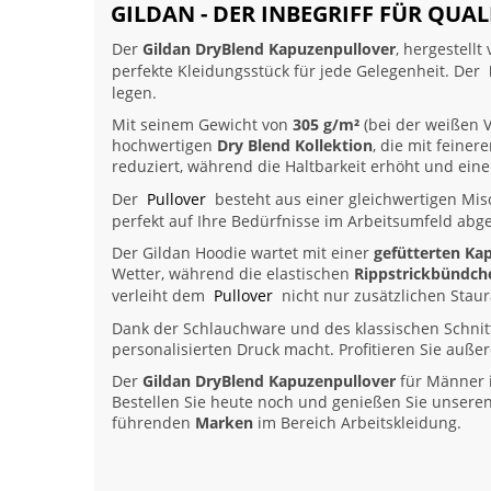
GILDAN - DER INBEGRIFF FÜR QUA
Der
Gildan DryBlend Kapuzenpullover
, hergestell
perfekte Kleidungsstück für jede Gelegenheit. Der
legen.
Mit seinem Gewicht von
305 g/m²
(bei der weißen V
hochwertigen
Dry Blend Kollektion
, die mit feiner
reduziert, während die Haltbarkeit erhöht und eine
Der
Pullover
besteht aus einer gleichwertigen Mi
perfekt auf Ihre Bedürfnisse im Arbeitsumfeld abges
Der Gildan Hoodie wartet mit einer
gefütterten Ka
Wetter, während die elastischen
Rippstrickbündch
verleiht dem
Pullover
nicht nur zusätzlichen Stau
Dank der Schlauchware und des klassischen Schnitts
personalisierten Druck macht. Profitieren Sie au
Der
Gildan DryBlend Kapuzenpullover
für Männer i
Bestellen Sie heute noch und genießen Sie unseren
führenden
Marken
im Bereich Arbeitskleidung.