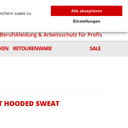
MEIN WARENKORB
0
news
Zur Kasse
Anmelden
Alle akzeptieren
eichern sowie zu
Einstellungen
Berufskleidung & Arbeitsschutz für Profis
KEN
RETOURENWARE
SALE
T HOODED SWEAT