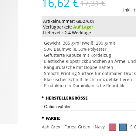
16,62 €
17,31 €
Inkl. 
Artikelnummer:
GIL-276.09
Verfügbarkeit:
Auf Lager
Lieferzeit: 2-4 Werktage
Gewicht: 305 g/m² (Weiß: 290 g/m²)
50% Baumwolle, 50% Polyester
Gefütterte Kapuze mit Kordelzug
Elastische Rippstrickbündchen an Ärmel un
Kängurutasche mit Doppelnähten
Smooth Printing Surface für optimalen Druck
Klassischer Schnitt, leicht umzuetikettieren
Produktion in Dominikanische Republik
*
HERSTELLERGRÖSSE
*
FARBE:
Ash Grey
Forest Green
Navy
S 