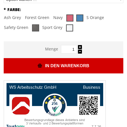
*
FARBE:
Ash Grey
Forest Green
Navy
S Orange
Safety Green
Sport Grey
Menge
IN DEN WARENKORB