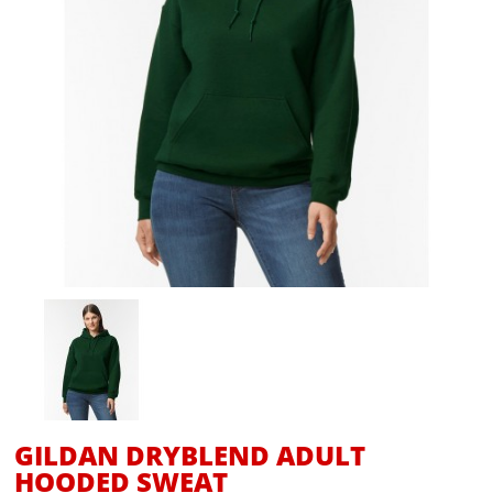
GILDAN DRYBLEND ADULT
HOODED SWEAT