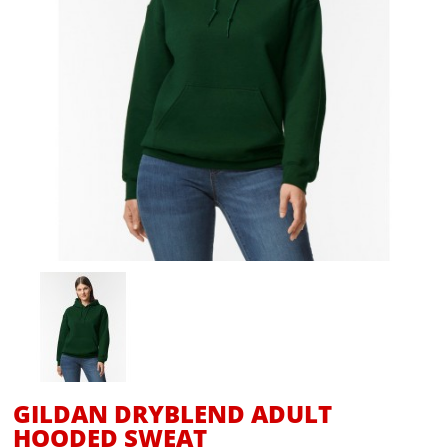
GILDAN DRYBLEND ADULT
HOODED SWEAT