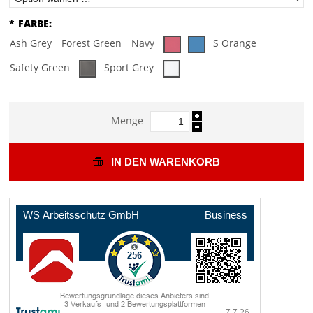
*
FARBE:
Ash Grey
Forest Green
Navy
S Orange
Safety Green
Sport Grey
Menge
IN DEN WARENKORB