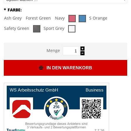
*
FARBE:
Ash Grey
Forest Green
Navy
S Orange
Safety Green
Sport Grey
Menge
IN DEN WARENKORB