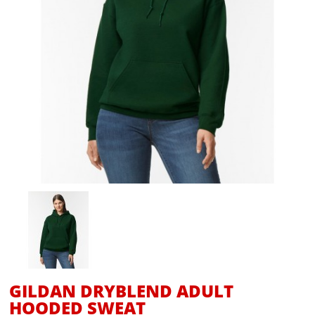
GILDAN DRYBLEND ADULT
HOODED SWEAT