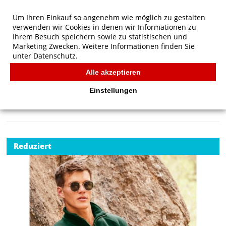
Um Ihren Einkauf so angenehm wie möglich zu gestalten
verwenden wir Cookies in denen wir Informationen zu
Ihrem Besuch speichern sowie zu statistischen und
Marketing Zwecken. Weitere Informationen finden Sie
unter
Datenschutz.
Alle akzeptieren
Start
/
Fruit of the Loom Premium Sweatshirt mit
Reißverschluss-Kragen
Einstellungen
FRUIT OF THE LOOM
Reduziert