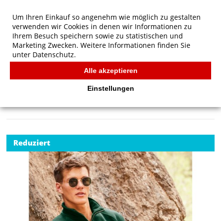
Um Ihren Einkauf so angenehm wie möglich zu gestalten
verwenden wir Cookies in denen wir Informationen zu
Ihrem Besuch speichern sowie zu statistischen und
Marketing Zwecken. Weitere Informationen finden Sie
unter
Datenschutz.
Alle akzeptieren
Start
/
Fruit of the Loom Premium Sweatshirt mit
Reißverschluss-Kragen
Einstellungen
FRUIT OF THE LOOM
Reduziert