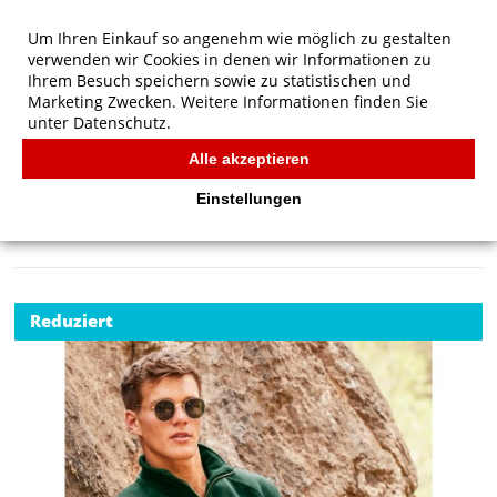
Um Ihren Einkauf so angenehm wie möglich zu gestalten
verwenden wir Cookies in denen wir Informationen zu
Ihrem Besuch speichern sowie zu statistischen und
Marketing Zwecken. Weitere Informationen finden Sie
unter
Datenschutz.
Alle akzeptieren
Start
/
Fruit of the Loom Premium Sweatshirt mit
Reißverschluss-Kragen
Einstellungen
FRUIT OF THE LOOM
Reduziert