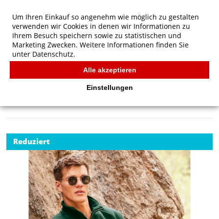
Um Ihren Einkauf so angenehm wie möglich zu gestalten
verwenden wir Cookies in denen wir Informationen zu
Ihrem Besuch speichern sowie zu statistischen und
Marketing Zwecken. Weitere Informationen finden Sie
unter
Datenschutz.
Alle akzeptieren
Start
/
Fruit of the Loom Premium Sweatshirt mit
Reißverschluss-Kragen
Einstellungen
FRUIT OF THE LOOM
Reduziert