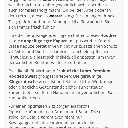
was ihn nicht nur außergewöhnlich weich, sondern
auch formbeständig macht. Ob bei der Arbeit oder in
der Freizeit, dieser
Sweater
sorgt für ein angenehmes
Tragegefühl und hohe Atmungsaktivität, wodurch Sie
sich immer frisch fühlen.
Eine der herausragenden Eigenschaften dieses
Hoodies
ist die
doppelt gelegte Kapuze
mit passender Kordel.
Diese Kapuze bietet Ihnen nicht nur zusätzlichen Schutz
vor Wind und Wetter, sondern ist auch ein optischer
Hingucker. Sie lässt sich individuell anpassen, um Ihren
persönlichen Komfort weiter zu erhöhen.
Praktikabilität wird beim
Fruit of the Loom Premium
Hooded Sweat
großgeschrieben: Die geräumige
Kängurutasche
vorne ist perfekt, um kleine Werkzeuge
oder alltägliche Gegenstände sicher zu verstauen.
Zudem bietet sie Ihren Händen einen gemütlichen Platz
zum Aufwärmen.
Für einen optimalen Sitz sorgen elastische
Rippstrickbündchen an Ärmeln und Bund. Diese
stilvollen Details garantieren nicht nur
Bewegungsfreiheit, sondern helfen auch, die
ursprüngliche Form des
Hoodies
zu bewahren – ideal