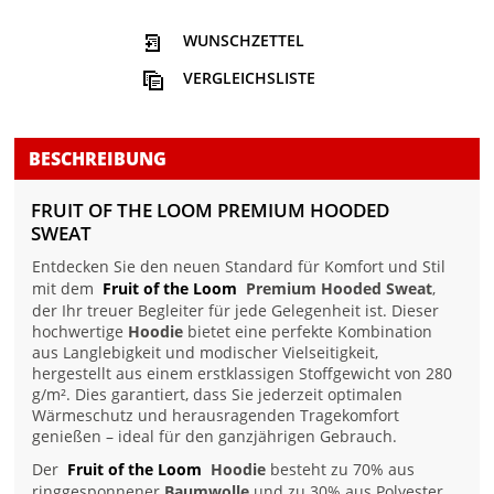
WUNSCHZETTEL
VERGLEICHSLISTE
BESCHREIBUNG
FRUIT OF THE LOOM PREMIUM HOODED
SWEAT
Entdecken Sie den neuen Standard für Komfort und Stil
mit dem
Fruit of the Loom
Premium Hooded Sweat
,
der Ihr treuer Begleiter für jede Gelegenheit ist. Dieser
hochwertige
Hoodie
bietet eine perfekte Kombination
aus Langlebigkeit und modischer Vielseitigkeit,
hergestellt aus einem erstklassigen Stoffgewicht von 280
g/m². Dies garantiert, dass Sie jederzeit optimalen
Wärmeschutz und herausragenden Tragekomfort
genießen – ideal für den ganzjährigen Gebrauch.
Der
Fruit of the Loom
Hoodie
besteht zu 70% aus
ringgesponnener
Baumwolle
und zu 30% aus Polyester,