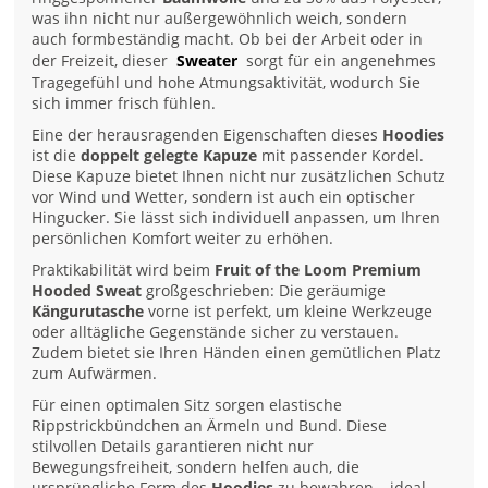
was ihn nicht nur außergewöhnlich weich, sondern
auch formbeständig macht. Ob bei der Arbeit oder in
der Freizeit, dieser
Sweater
sorgt für ein angenehmes
Tragegefühl und hohe Atmungsaktivität, wodurch Sie
sich immer frisch fühlen.
Eine der herausragenden Eigenschaften dieses
Hoodies
ist die
doppelt gelegte Kapuze
mit passender Kordel.
Diese Kapuze bietet Ihnen nicht nur zusätzlichen Schutz
vor Wind und Wetter, sondern ist auch ein optischer
Hingucker. Sie lässt sich individuell anpassen, um Ihren
persönlichen Komfort weiter zu erhöhen.
Praktikabilität wird beim
Fruit of the Loom Premium
Hooded Sweat
großgeschrieben: Die geräumige
Kängurutasche
vorne ist perfekt, um kleine Werkzeuge
oder alltägliche Gegenstände sicher zu verstauen.
Zudem bietet sie Ihren Händen einen gemütlichen Platz
zum Aufwärmen.
Für einen optimalen Sitz sorgen elastische
Rippstrickbündchen an Ärmeln und Bund. Diese
stilvollen Details garantieren nicht nur
Bewegungsfreiheit, sondern helfen auch, die
ursprüngliche Form des
Hoodies
zu bewahren – ideal