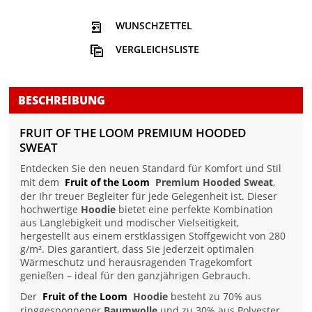
WUNSCHZETTEL
VERGLEICHSLISTE
BESCHREIBUNG
FRUIT OF THE LOOM PREMIUM HOODED
SWEAT
Entdecken Sie den neuen Standard für Komfort und Stil
mit dem
Fruit of the Loom
Premium Hooded Sweat
,
der Ihr treuer Begleiter für jede Gelegenheit ist. Dieser
hochwertige
Hoodie
bietet eine perfekte Kombination
aus Langlebigkeit und modischer Vielseitigkeit,
hergestellt aus einem erstklassigen Stoffgewicht von 280
g/m². Dies garantiert, dass Sie jederzeit optimalen
Wärmeschutz und herausragenden Tragekomfort
genießen – ideal für den ganzjährigen Gebrauch.
Der
Fruit of the Loom
Hoodie
besteht zu 70% aus
ringgesponnener
Baumwolle
und zu 30% aus Polyester,