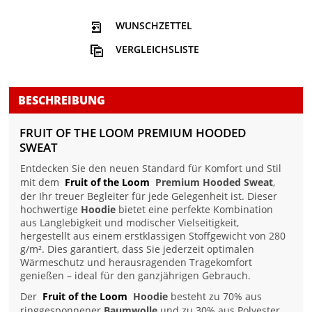
WUNSCHZETTEL
VERGLEICHSLISTE
BESCHREIBUNG
FRUIT OF THE LOOM PREMIUM HOODED
SWEAT
Entdecken Sie den neuen Standard für Komfort und Stil
mit dem
Fruit of the Loom
Premium Hooded Sweat
,
der Ihr treuer Begleiter für jede Gelegenheit ist. Dieser
hochwertige
Hoodie
bietet eine perfekte Kombination
aus Langlebigkeit und modischer Vielseitigkeit,
hergestellt aus einem erstklassigen Stoffgewicht von 280
g/m². Dies garantiert, dass Sie jederzeit optimalen
Wärmeschutz und herausragenden Tragekomfort
genießen – ideal für den ganzjährigen Gebrauch.
Der
Fruit of the Loom
Hoodie
besteht zu 70% aus
ringgesponnener
Baumwolle
und zu 30% aus Polyester,