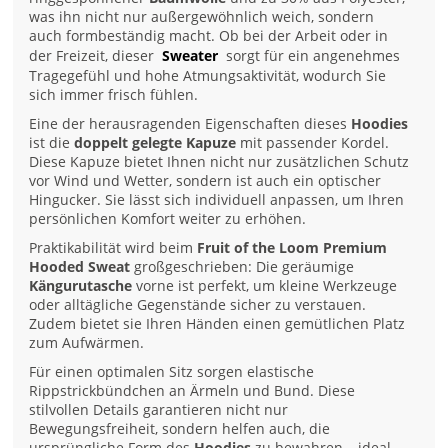
was ihn nicht nur außergewöhnlich weich, sondern
auch formbeständig macht. Ob bei der Arbeit oder in
der Freizeit, dieser
Sweater
sorgt für ein angenehmes
Tragegefühl und hohe Atmungsaktivität, wodurch Sie
sich immer frisch fühlen.
Eine der herausragenden Eigenschaften dieses
Hoodies
ist die
doppelt gelegte Kapuze
mit passender Kordel.
Diese Kapuze bietet Ihnen nicht nur zusätzlichen Schutz
vor Wind und Wetter, sondern ist auch ein optischer
Hingucker. Sie lässt sich individuell anpassen, um Ihren
persönlichen Komfort weiter zu erhöhen.
Praktikabilität wird beim
Fruit of the Loom Premium
Hooded Sweat
großgeschrieben: Die geräumige
Kängurutasche
vorne ist perfekt, um kleine Werkzeuge
oder alltägliche Gegenstände sicher zu verstauen.
Zudem bietet sie Ihren Händen einen gemütlichen Platz
zum Aufwärmen.
Für einen optimalen Sitz sorgen elastische
Rippstrickbündchen an Ärmeln und Bund. Diese
stilvollen Details garantieren nicht nur
Bewegungsfreiheit, sondern helfen auch, die
ursprüngliche Form des
Hoodies
zu bewahren – ideal