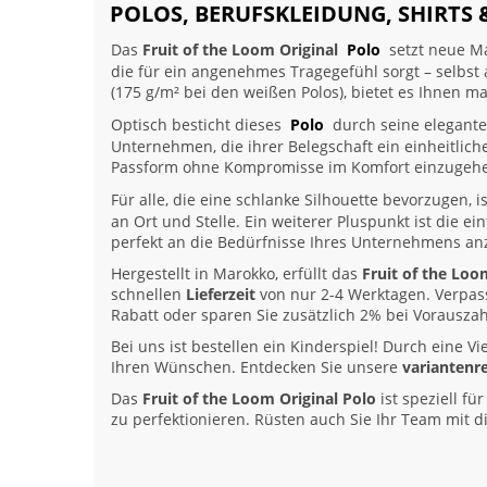
POLOS, BERUFSKLEIDUNG, SHIRTS 
Das
Fruit of the Loom Original
Polo
setzt neue M
die für ein angenehmes Tragegefühl sorgt – selbs
(175 g/m² bei den weißen Polos), bietet es Ihnen ma
Optisch besticht dieses
Polo
durch seine elegante
Unternehmen, die ihrer Belegschaft ein einheitlich
Passform ohne Kompromisse im Komfort einzugeh
Für alle, die eine schlanke Silhouette bevorzugen, i
an Ort und Stelle. Ein weiterer Pluspunkt ist die 
perfekt an die Bedürfnisse Ihres Unternehmens a
Hergestellt in Marokko, erfüllt das
Fruit of the Loo
schnellen
Lieferzeit
von nur 2-4 Werktagen. Verpass
Rabatt oder sparen Sie zusätzlich 2% bei Vorausz
Bei uns ist bestellen ein Kinderspiel! Durch eine
Ihren Wünschen. Entdecken Sie unsere
variantenr
Das
Fruit of the Loom Original Polo
ist speziell fü
zu perfektionieren. Rüsten auch Sie Ihr Team mit 