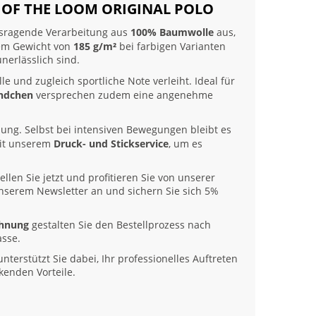
T OF THE LOOM ORIGINAL POLO
ausragende Verarbeitung aus
100% Baumwolle
aus,
nem Gewicht von
185 g/m²
bei farbigen Varianten
nerlässlich sind.
lle und zugleich sportliche Note verleiht. Ideal für
ndchen
versprechen zudem eine angenehme
sung. Selbst bei intensiven Bewegungen bleibt es
 mit unserem
Druck- und Stickservice
, um es
llen Sie jetzt und profitieren Sie von unserer
 unserem Newsletter an und sichern Sie sich 5%
chnung
gestalten Sie den Bestellprozess nach
asse.
nterstützt Sie dabei, Ihr professionelles Auftreten
kenden Vorteile.