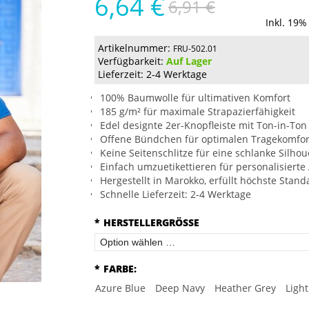
6,64 €
6,91 €
Inkl. 19%
Artikelnummer:
FRU-502.01
Verfügbarkeit:
Auf Lager
Lieferzeit: 2-4 Werktage
100% Baumwolle für ultimativen Komfort
185 g/m² für maximale Strapazierfähigkeit
Edel designte 2er-Knopfleiste mit Ton-in-To
Offene Bündchen für optimalen Tragekomfor
Keine Seitenschlitze für eine schlanke Silhou
Einfach umzuetikettieren für personalisiert
Hergestellt in Marokko, erfüllt höchste Stand
Schnelle Lieferzeit: 2-4 Werktage
*
HERSTELLERGRÖSSE
*
FARBE:
Azure Blue
Deep Navy
Heather Grey
Ligh