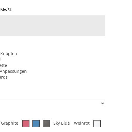
 MwSt.
n Knöpfen
t
ette
e Anpassungen
ards
t Graphite
Sky Blue
Weinrot