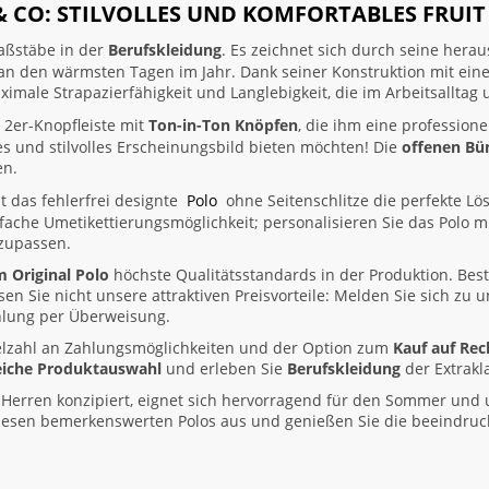
& CO: STILVOLLES UND KOMFORTABLES FRUI
aßstäbe in der
Berufskleidung
. Es zeichnet sich durch seine her
t an den wärmsten Tagen im Jahr. Dank seiner Konstruktion mit ei
ximale Strapazierfähigkeit und Langlebigkeit, die im Arbeitsalltag u
 2er-Knopfleiste mit
Ton-in-Ton Knöpfen
, die ihm eine professione
es und stilvolles Erscheinungsbild bieten möchten! Die
offenen Bü
en.
st das fehlerfrei designte
Polo
ohne Seitenschlitze die perfekte Lö
einfache Umetikettierungsmöglichkeit; personalisieren Sie das Polo
nzupassen.
m Original Polo
höchste Qualitätsstandards in der Produktion. Beste
en Sie nicht unsere attraktiven Preisvorteile: Melden Sie sich zu
ahlung per Überweisung.
 Vielzahl an Zahlungsmöglichkeiten und der Option zum
Kauf auf Re
eiche Produktauswahl
und erleben Sie
Berufskleidung
der Extrakl
r Herren konzipiert, eignet sich hervorragend für den Sommer und u
diesen bemerkenswerten Polos aus und genießen Sie die beeindruc