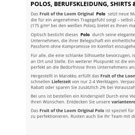
POLOS, BERUFSKLEIDUNG, SHIRTS 
Das
Fruit of the Loom Original
Polo
setzt neue M
die für ein angenehmes Tragegefühl sorgt – selbs
(175 g/m² bei den weißen Polos), bietet es Ihnen ma
Optisch besticht dieses
Polo
durch seine elegante
Unternehmen, die ihrer Belegschaft ein einheitlich
Passform ohne Kompromisse im Komfort einzugeh
Für alle, die eine schlanke Silhouette bevorzugen, i
an Ort und Stelle. Ein weiterer Pluspunkt ist die 
perfekt an die Bedürfnisse Ihres Unternehmens a
Hergestellt in Marokko, erfüllt das
Fruit of the Loo
schnellen
Lieferzeit
von nur 2-4 Werktagen. Verpass
Rabatt oder sparen Sie zusätzlich 2% bei Vorausz
Bei uns ist bestellen ein Kinderspiel! Durch eine
Ihren Wünschen. Entdecken Sie unsere
variantenr
Das
Fruit of the Loom Original Polo
ist speziell fü
zu perfektionieren. Rüsten auch Sie Ihr Team mit 