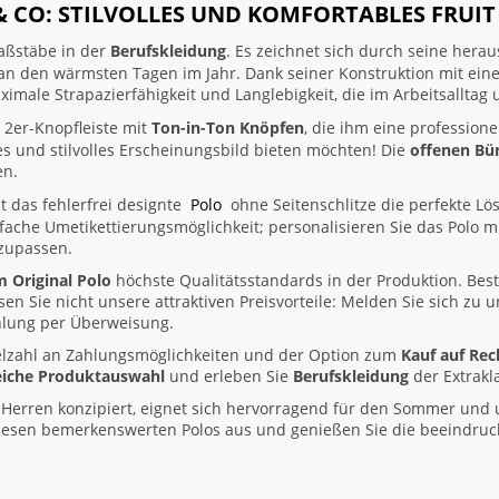
& CO: STILVOLLES UND KOMFORTABLES FRUI
aßstäbe in der
Berufskleidung
. Es zeichnet sich durch seine her
t an den wärmsten Tagen im Jahr. Dank seiner Konstruktion mit ei
ximale Strapazierfähigkeit und Langlebigkeit, die im Arbeitsalltag u
 2er-Knopfleiste mit
Ton-in-Ton Knöpfen
, die ihm eine professione
es und stilvolles Erscheinungsbild bieten möchten! Die
offenen Bü
en.
st das fehlerfrei designte
Polo
ohne Seitenschlitze die perfekte Lö
einfache Umetikettierungsmöglichkeit; personalisieren Sie das Polo
nzupassen.
m Original Polo
höchste Qualitätsstandards in der Produktion. Beste
en Sie nicht unsere attraktiven Preisvorteile: Melden Sie sich zu
ahlung per Überweisung.
 Vielzahl an Zahlungsmöglichkeiten und der Option zum
Kauf auf Re
eiche Produktauswahl
und erleben Sie
Berufskleidung
der Extrakl
r Herren konzipiert, eignet sich hervorragend für den Sommer und u
diesen bemerkenswerten Polos aus und genießen Sie die beeindruc