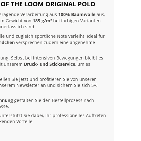
T OF THE LOOM ORIGINAL POLO
ausragende Verarbeitung aus
100% Baumwolle
aus,
nem Gewicht von
185 g/m²
bei farbigen Varianten
nerlässlich sind.
lle und zugleich sportliche Note verleiht. Ideal für
ndchen
versprechen zudem eine angenehme
sung. Selbst bei intensiven Bewegungen bleibt es
 mit unserem
Druck- und Stickservice
, um es
llen Sie jetzt und profitieren Sie von unserer
 unserem Newsletter an und sichern Sie sich 5%
chnung
gestalten Sie den Bestellprozess nach
asse.
nterstützt Sie dabei, Ihr professionelles Auftreten
kenden Vorteile.