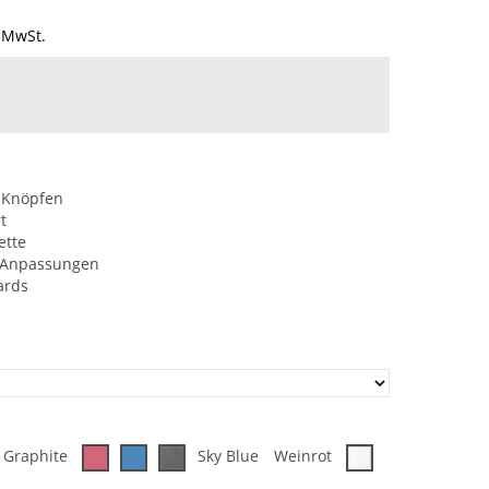
 MwSt.
n Knöpfen
t
ette
e Anpassungen
ards
t Graphite
Sky Blue
Weinrot