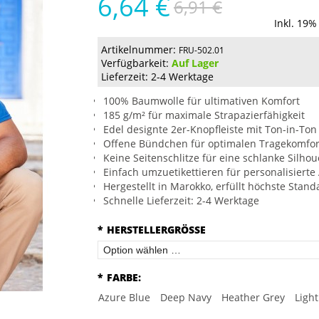
6,64 €
6,91 €
Inkl. 19%
Artikelnummer:
FRU-502.01
Verfügbarkeit:
Auf Lager
Lieferzeit: 2-4 Werktage
100% Baumwolle für ultimativen Komfort
185 g/m² für maximale Strapazierfähigkeit
Edel designte 2er-Knopfleiste mit Ton-in-To
Offene Bündchen für optimalen Tragekomfor
Keine Seitenschlitze für eine schlanke Silhou
Einfach umzuetikettieren für personalisiert
Hergestellt in Marokko, erfüllt höchste Stand
Schnelle Lieferzeit: 2-4 Werktage
*
HERSTELLERGRÖSSE
*
FARBE:
Azure Blue
Deep Navy
Heather Grey
Ligh