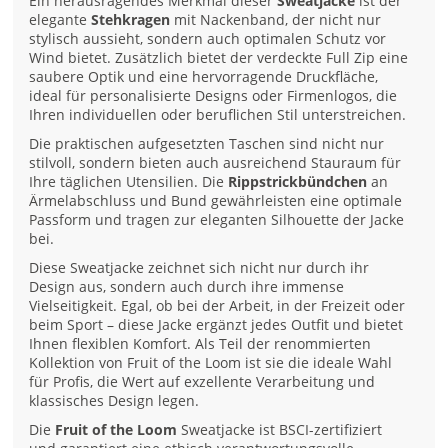
Ein herausragendes Merkmal dieser
Sweatjacke
ist der
elegante
Stehkragen
mit Nackenband, der nicht nur
stylisch aussieht, sondern auch optimalen Schutz vor
Wind bietet. Zusätzlich bietet der verdeckte Full Zip eine
saubere Optik und eine hervorragende Druckfläche,
ideal für personalisierte Designs oder Firmenlogos, die
Ihren individuellen oder beruflichen Stil unterstreichen.
Die praktischen aufgesetzten Taschen sind nicht nur
stilvoll, sondern bieten auch ausreichend Stauraum für
Ihre täglichen Utensilien. Die
Rippstrickbündchen
an
Ärmelabschluss und Bund gewährleisten eine optimale
Passform und tragen zur eleganten Silhouette der Jacke
bei.
Diese Sweatjacke zeichnet sich nicht nur durch ihr
Design aus, sondern auch durch ihre immense
Vielseitigkeit. Egal, ob bei der Arbeit, in der Freizeit oder
beim Sport – diese Jacke ergänzt jedes Outfit und bietet
Ihnen flexiblen Komfort. Als Teil der renommierten
Kollektion von Fruit of the Loom ist sie die ideale Wahl
für Profis, die Wert auf exzellente Verarbeitung und
klassisches Design legen.
Die
Fruit of the Loom
Sweatjacke ist BSCI-zertifiziert