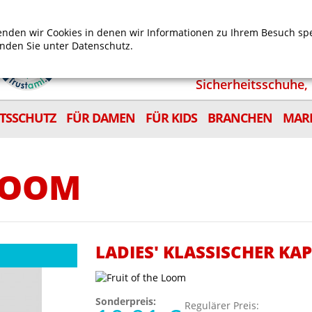
Mein Benutzerkonto
Mein Wunschzettel
Shop
nden wir Cookies in denen wir Informationen zu Ihrem Besuch sp
inden Sie unter
Datenschutz.
Sicherheitsschuhe, 
ITSSCHUTZ
FÜR DAMEN
FÜR KIDS
BRANCHEN
MAR
 LOOM
LADIES' KLASSISCHER K
Sonderpreis:
Regulärer Preis: