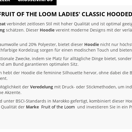
 FRUIT OF THE LOOM LADIES' CLASSIC HOODE
eat
verbindet zeitlosen Stil mit hoher Qualität und ist optimal gee
ung
schätzen. Dieser
Hoodie
vereint moderne Designs mit der verlä
aumwolle und 20% Polyester, bietet dieser
Hoodie
nicht nur höchs
ichfarbige Kordelzug sorgen für einen modischen Touch und biete
ktionale Zwecke, indem sie Platz für alltägliche Dinge bietet, sonder
nd am Bund garantieren optimalen Sitz.
rm hebt der Hoodie die feminine Silhouette hervor, ohne dabei die
ent.
Möglichkeit der
Veredelung
mit Druck- oder Stickmethoden, um indi
he Akzente.
unter BSCI-Standards in Marokko gefertigt, kombiniert dieser Hoo
 Qualität der
Marke
Fruit of the Loom
und investieren Sie in ein P