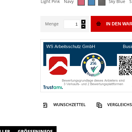
Light Pink
Navy
Sky Blue
S
Menge
IN DEN WA
WUNSCHZETTEL
VERGLEICHS
LLER
GRÖSSENINFOS