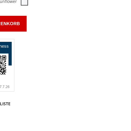
unflower
RENKORB
LISTE