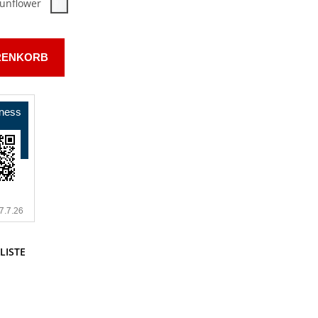
unflower
RENKORB
LISTE