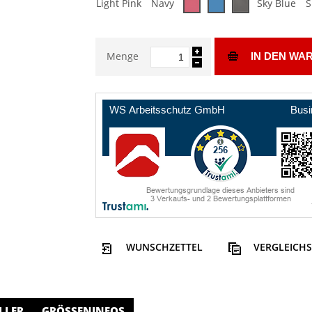
Light Pink
Navy
Sky Blue
S
Menge
IN DEN WA
WUNSCHZETTEL
VERGLEICHS
LLER
GRÖSSENINFOS