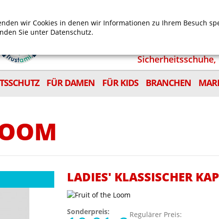
Mein Benutzerkonto
Mein Wunschzettel
Shop
nden wir Cookies in denen wir Informationen zu Ihrem Besuch sp
inden Sie unter
Datenschutz.
Sicherheitsschuhe, 
ITSSCHUTZ
FÜR DAMEN
FÜR KIDS
BRANCHEN
MAR
 LOOM
LADIES' KLASSISCHER K
Sonderpreis:
Regulärer Preis: