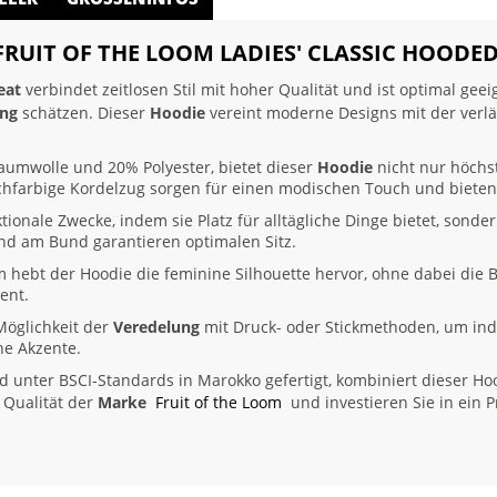
 FRUIT OF THE LOOM LADIES' CLASSIC HOODE
eat
verbindet zeitlosen Stil mit hoher Qualität und ist optimal gee
ung
schätzen. Dieser
Hoodie
vereint moderne Designs mit der verlä
aumwolle und 20% Polyester, bietet dieser
Hoodie
nicht nur höchs
ichfarbige Kordelzug sorgen für einen modischen Touch und biete
ktionale Zwecke, indem sie Platz für alltägliche Dinge bietet, sonder
nd am Bund garantieren optimalen Sitz.
rm hebt der Hoodie die feminine Silhouette hervor, ohne dabei die
ent.
Möglichkeit der
Veredelung
mit Druck- oder Stickmethoden, um indi
he Akzente.
unter BSCI-Standards in Marokko gefertigt, kombiniert dieser Hoo
 Qualität der
Marke
Fruit of the Loom
und investieren Sie in ein P