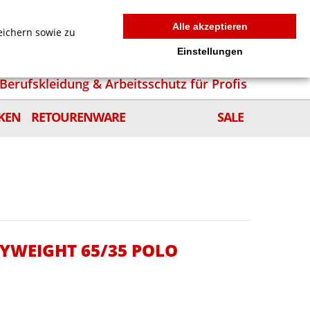
MEIN WARENKORB
0
news
Zur Kasse
Anmelden
Alle akzeptieren
eichern sowie zu
Einstellungen
Berufskleidung & Arbeitsschutz für Profis
KEN
RETOURENWARE
SALE
VYWEIGHT 65/35 POLO