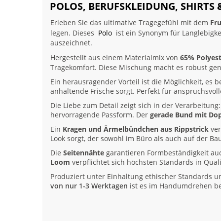
POLOS, BERUFSKLEIDUNG, SHIRTS 
Erleben Sie das ultimative Tragegefühl mit dem
Fr
legen. Dieses
Polo
ist ein Synonym für Langlebigke
auszeichnet.
Hergestellt aus einem Materialmix von
65% Polyest
Tragekomfort. Diese Mischung macht es robust genu
Ein herausragender Vorteil ist die Möglichkeit, es 
anhaltende Frische sorgt. Perfekt für anspruchsvol
Die Liebe zum Detail zeigt sich in der Verarbeitun
hervorragende Passform. Der
gerade Bund mit Do
Ein
Kragen und Ärmelbündchen aus Rippstrick
ver
Look sorgt, der sowohl im Büro als auch auf der Bau
Die
Seitennähte
garantieren Formbeständigkeit au
Loom
verpflichtet sich höchsten Standards in Quali
Produziert unter Einhaltung ethischer Standards und
von nur 1-3 Werktagen
ist es im Handumdrehen bei