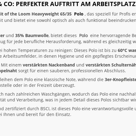
& CO: PERFEKTER AUFTRITT AM ARBEITSPLATZ
uit of the Loom Heavyweight 65/35
Polo
, das speziell für Profis 
it und bietet eine sowohl optisch als auch funktional beeindrucken
er
und
35% Baumwolle
, bietet dieses
Polo
eine hervorragende B
g für jede berufliche Herausforderung, während es gleichzeitig 
bei hohen Temperaturen zu reinigen: Dieses Polo ist bis zu
60°C wa
le Arbeitsumfelder, in denen Hygiene und ein gepflegtes Erscheinu
g: Mit einem
verstärkten Nackenband
und
verstärkten Schulternä
ppelnaht
sorgt für einen sauberen, professionellen Abschluss.
leihen dem Polo eine klassische Note, während die
3er-Knopfleist
stelle oder in der Freizeit überzeugt.
ch nach zahlreichen Waschgängen, wodurch das Polo eine nachhal
tät und Verarbeitung, was in jedem Detail dieses Polos sichtbar wi
 zertifiziert durch BSCI, ist dieses Polo eine verantwortungsvolle 
 Ihnen und bereit für den Einsatz.