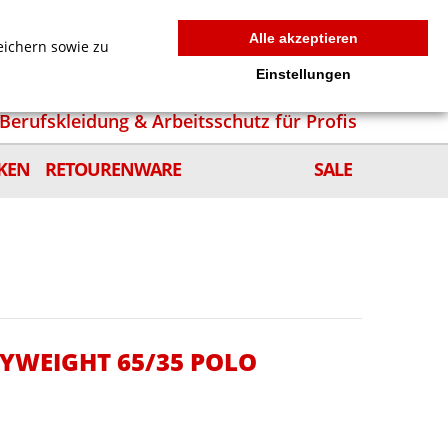
MEIN WARENKORB
0
news
Zur Kasse
Anmelden
Alle akzeptieren
eichern sowie zu
Einstellungen
Berufskleidung & Arbeitsschutz für Profis
KEN
RETOURENWARE
SALE
VYWEIGHT 65/35 POLO