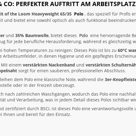
& CO: PERFEKTER AUFTRITT AM ARBEITSPLATZ
uit of the Loom Heavyweight 65/35
Polo
, das speziell für Profis 
it und bietet eine sowohl optisch als auch funktional beeindrucken
er
und
35% Baumwolle
, bietet dieses
Polo
eine hervorragende B
g für jede berufliche Herausforderung, während es gleichzeitig 
bei hohen Temperaturen zu reinigen: Dieses Polo ist bis zu
60°C wa
le Arbeitsumfelder, in denen Hygiene und ein gepflegtes Erscheinu
g: Mit einem
verstärkten Nackenband
und
verstärkten Schulternä
ppelnaht
sorgt für einen sauberen, professionellen Abschluss.
leihen dem Polo eine klassische Note, während die
3er-Knopfleist
stelle oder in der Freizeit überzeugt.
ch nach zahlreichen Waschgängen, wodurch das Polo eine nachhal
tät und Verarbeitung, was in jedem Detail dieses Polos sichtbar wi
 zertifiziert durch BSCI, ist dieses Polo eine verantwortungsvolle 
 Ihnen und bereit für den Einsatz.