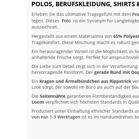
POLOS, BERUFSKLEIDUNG, SHIRTS 
Erleben Sie das ultimative Tragegefühl mit dem
Fr
legen. Dieses
Polo
ist ein Synonym für Langlebigke
auszeichnet.
Hergestellt aus einem Materialmix von
65% Polyest
Tragekomfort. Diese Mischung macht es robust genu
Ein herausragender Vorteil ist die Möglichkeit, es 
anhaltende Frische sorgt. Perfekt für anspruchsvol
Die Liebe zum Detail zeigt sich in der Verarbeitun
hervorragende Passform. Der
gerade Bund mit Do
Ein
Kragen und Ärmelbündchen aus Rippstrick
ver
Look sorgt, der sowohl im Büro als auch auf der Bau
Die
Seitennähte
garantieren Formbeständigkeit au
Loom
verpflichtet sich höchsten Standards in Quali
Produziert unter Einhaltung ethischer Standards und
von nur 1-3 Werktagen
ist es im Handumdrehen bei