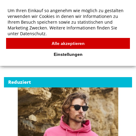
Um Ihren Einkauf so angenehm wie möglich zu gestalten
verwenden wir Cookies in denen wir Informationen zu
Ihrem Besuch speichern sowie zu statistischen und
Marketing Zwecken. Weitere Informationen finden Sie
unter
Datenschutz.
Alle akzeptieren
Start
/
Fruit of the Loom Klassischer Kapuzen-Sweatshirt
FRUIT OF THE LOOM
Einstellungen
Reduziert