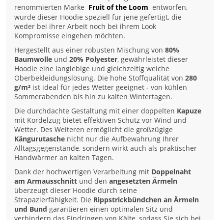
renommierten Marke
Fruit of the Loom
entworfen,
wurde dieser Hoodie speziell für jene gefertigt, die
weder bei ihrer Arbeit noch bei ihrem Look
Kompromisse eingehen möchten.
Hergestellt aus einer robusten Mischung von
80%
Baumwolle
und
20% Polyester
, gewährleistet dieser
Hoodie eine langlebige und gleichzeitig weiche
Oberbekleidungslösung. Die hohe Stoffqualität von
280
g/m²
ist ideal für jedes Wetter geeignet - von kühlen
Sommerabenden bis hin zu kalten Wintertagen.
Die durchdachte Gestaltung mit einer doppelten
Kapuze
mit Kordelzug bietet effektiven Schutz vor Wind und
Wetter. Des Weiteren ermöglicht die großzügige
Kängurutasche
nicht nur die Aufbewahrung Ihrer
Alltagsgegenstände, sondern wirkt auch als praktischer
Handwärmer an kalten Tagen.
Dank der hochwertigen Verarbeitung mit
Doppelnaht
am Armausschnitt
und den
angesetzten Ärmeln
überzeugt dieser Hoodie durch seine
Strapazierfähigkeit. Die
Rippstrickbündchen an Ärmeln
und Bund
garantieren einen optimalen Sitz und
verhindern das Eindringen von Kälte, sodass Sie sich bei