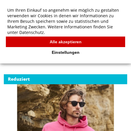
Um Ihren Einkauf so angenehm wie möglich zu gestalten
verwenden wir Cookies in denen wir Informationen zu
Ihrem Besuch speichern sowie zu statistischen und
Marketing Zwecken. Weitere Informationen finden Sie
unter
Datenschutz.
Alle akzeptieren
Start
/
Fruit of the Loom Klassischer Kapuzen-Sweatshirt
FRUIT OF THE LOOM
Einstellungen
Reduziert