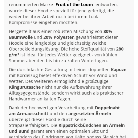
renommierten Marke
Fruit of the Loom
entworfen,
wurde dieser Hoodie speziell für jene gefertigt, die
weder bei ihrer Arbeit noch bei ihrem Look
Kompromisse eingehen möchten.
Hergestellt aus einer robusten Mischung von
80%
Baumwolle
und
20% Polyester
, gewährleistet dieser
Hoodie eine langlebige und gleichzeitig weiche
Oberbekleidungslösung. Die hohe Stoffqualität von
280
g/m²
ist ideal für jedes Wetter geeignet - von kühlen
Sommerabenden bis hin zu kalten Wintertagen.
Die durchdachte Gestaltung mit einer doppelten
Kapuze
mit Kordelzug bietet effektiven Schutz vor Wind und
Wetter. Des Weiteren ermöglicht die großzügige
Kängurutasche
nicht nur die Aufbewahrung Ihrer
Alltagsgegenstände, sondern wirkt auch als praktischer
Handwärmer an kalten Tagen.
Dank der hochwertigen Verarbeitung mit
Doppelnaht
am Armausschnitt
und den
angesetzten Ärmeln
überzeugt dieser Hoodie durch seine
Strapazierfähigkeit. Die
Rippstrickbündchen an Ärmeln
und Bund
garantieren einen optimalen Sitz und
verhindern das Eindringen von Kälte, sodass Sie sich bei