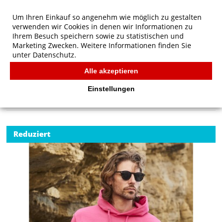
Um Ihren Einkauf so angenehm wie möglich zu gestalten
verwenden wir Cookies in denen wir Informationen zu
Ihrem Besuch speichern sowie zu statistischen und
Marketing Zwecken. Weitere Informationen finden Sie
unter
Datenschutz.
Alle akzeptieren
Start
/
Fruit of the Loom Klassischer Kapuzen-Sweatshirt
FRUIT OF THE LOOM
Einstellungen
Reduziert