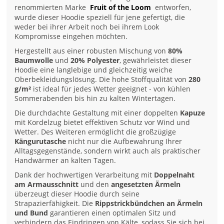
renommierten Marke
Fruit of the Loom
entworfen,
wurde dieser Hoodie speziell für jene gefertigt, die
weder bei ihrer Arbeit noch bei ihrem Look
Kompromisse eingehen möchten.
Hergestellt aus einer robusten Mischung von
80%
Baumwolle
und
20% Polyester
, gewährleistet dieser
Hoodie eine langlebige und gleichzeitig weiche
Oberbekleidungslösung. Die hohe Stoffqualität von
280
g/m²
ist ideal für jedes Wetter geeignet - von kühlen
Sommerabenden bis hin zu kalten Wintertagen.
Die durchdachte Gestaltung mit einer doppelten
Kapuze
mit Kordelzug bietet effektiven Schutz vor Wind und
Wetter. Des Weiteren ermöglicht die großzügige
Kängurutasche
nicht nur die Aufbewahrung Ihrer
Alltagsgegenstände, sondern wirkt auch als praktischer
Handwärmer an kalten Tagen.
Dank der hochwertigen Verarbeitung mit
Doppelnaht
am Armausschnitt
und den
angesetzten Ärmeln
überzeugt dieser Hoodie durch seine
Strapazierfähigkeit. Die
Rippstrickbündchen an Ärmeln
und Bund
garantieren einen optimalen Sitz und
verhindern das Eindringen von Kälte, sodass Sie sich bei