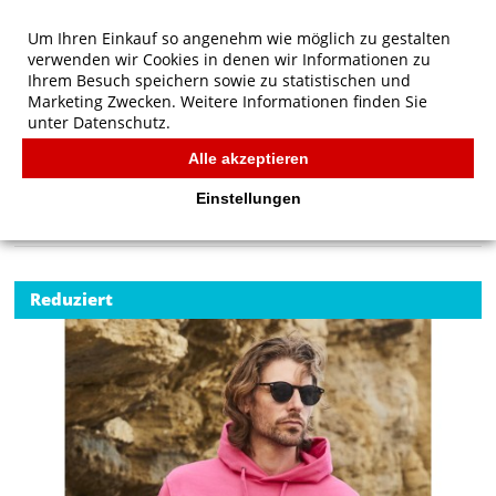
Um Ihren Einkauf so angenehm wie möglich zu gestalten
verwenden wir Cookies in denen wir Informationen zu
Ihrem Besuch speichern sowie zu statistischen und
Marketing Zwecken. Weitere Informationen finden Sie
unter
Datenschutz.
Alle akzeptieren
Start
/
Fruit of the Loom Klassischer Kapuzen-Sweatshirt
FRUIT OF THE LOOM
Einstellungen
Reduziert