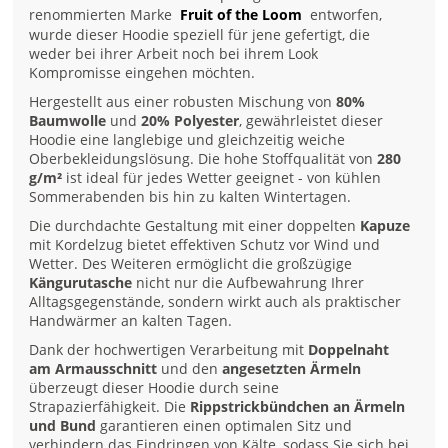
renommierten Marke
Fruit of the Loom
entworfen,
wurde dieser Hoodie speziell für jene gefertigt, die
weder bei ihrer Arbeit noch bei ihrem Look
Kompromisse eingehen möchten.
Hergestellt aus einer robusten Mischung von
80%
Baumwolle
und
20% Polyester
, gewährleistet dieser
Hoodie eine langlebige und gleichzeitig weiche
Oberbekleidungslösung. Die hohe Stoffqualität von
280
g/m²
ist ideal für jedes Wetter geeignet - von kühlen
Sommerabenden bis hin zu kalten Wintertagen.
Die durchdachte Gestaltung mit einer doppelten
Kapuze
mit Kordelzug bietet effektiven Schutz vor Wind und
Wetter. Des Weiteren ermöglicht die großzügige
Kängurutasche
nicht nur die Aufbewahrung Ihrer
Alltagsgegenstände, sondern wirkt auch als praktischer
Handwärmer an kalten Tagen.
Dank der hochwertigen Verarbeitung mit
Doppelnaht
am Armausschnitt
und den
angesetzten Ärmeln
überzeugt dieser Hoodie durch seine
Strapazierfähigkeit. Die
Rippstrickbündchen an Ärmeln
und Bund
garantieren einen optimalen Sitz und
verhindern das Eindringen von Kälte, sodass Sie sich bei