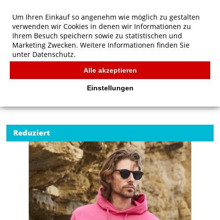
Um Ihren Einkauf so angenehm wie möglich zu gestalten
verwenden wir Cookies in denen wir Informationen zu
Ihrem Besuch speichern sowie zu statistischen und
Marketing Zwecken. Weitere Informationen finden Sie
unter
Datenschutz.
Alle akzeptieren
Start
/
Fruit of the Loom Klassischer Kapuzen-Sweatshirt
FRUIT OF THE LOOM
Einstellungen
Reduziert