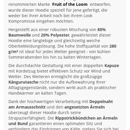
renommierten Marke
Fruit of the Loom
entworfen,
wurde dieser Hoodie speziell für jene gefertigt, die
weder bei ihrer Arbeit noch bei ihrem Look
Kompromisse eingehen möchten.
Hergestellt aus einer robusten Mischung von
80%
Baumwolle
und
20% Polyester
, gewährleistet dieser
Hoodie eine langlebige und gleichzeitig weiche
Oberbekleidungslösung. Die hohe Stoffqualität von
280
g/m²
ist ideal für jedes Wetter geeignet - von kühlen
Sommerabenden bis hin zu kalten Wintertagen.
Die durchdachte Gestaltung mit einer doppelten
Kapuze
mit Kordelzug bietet effektiven Schutz vor Wind und
Wetter. Des Weiteren ermöglicht die großzügige
Kängurutasche
nicht nur die Aufbewahrung Ihrer
Alltagsgegenstände, sondern wirkt auch als praktischer
Handwärmer an kalten Tagen.
Dank der hochwertigen Verarbeitung mit
Doppelnaht
am Armausschnitt
und den
angesetzten Ärmeln
überzeugt dieser Hoodie durch seine
Strapazierfähigkeit. Die
Rippstrickbündchen an Ärmeln
und Bund
garantieren einen optimalen Sitz und
verhindern das Eindringen von Kälte, sodass Sie sich bei