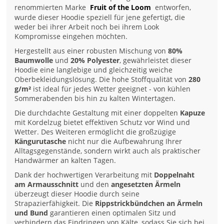
renommierten Marke
Fruit of the Loom
entworfen,
wurde dieser Hoodie speziell für jene gefertigt, die
weder bei ihrer Arbeit noch bei ihrem Look
Kompromisse eingehen möchten.
Hergestellt aus einer robusten Mischung von
80%
Baumwolle
und
20% Polyester
, gewährleistet dieser
Hoodie eine langlebige und gleichzeitig weiche
Oberbekleidungslösung. Die hohe Stoffqualität von
280
g/m²
ist ideal für jedes Wetter geeignet - von kühlen
Sommerabenden bis hin zu kalten Wintertagen.
Die durchdachte Gestaltung mit einer doppelten
Kapuze
mit Kordelzug bietet effektiven Schutz vor Wind und
Wetter. Des Weiteren ermöglicht die großzügige
Kängurutasche
nicht nur die Aufbewahrung Ihrer
Alltagsgegenstände, sondern wirkt auch als praktischer
Handwärmer an kalten Tagen.
Dank der hochwertigen Verarbeitung mit
Doppelnaht
am Armausschnitt
und den
angesetzten Ärmeln
überzeugt dieser Hoodie durch seine
Strapazierfähigkeit. Die
Rippstrickbündchen an Ärmeln
und Bund
garantieren einen optimalen Sitz und
verhindern das Eindringen von Kälte, sodass Sie sich bei