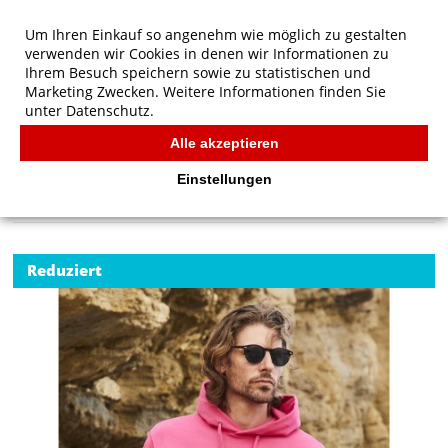
Um Ihren Einkauf so angenehm wie möglich zu gestalten
verwenden wir Cookies in denen wir Informationen zu
Ihrem Besuch speichern sowie zu statistischen und
Marketing Zwecken. Weitere Informationen finden Sie
unter
Datenschutz.
Alle akzeptieren
Start
/
Fruit of the Loom Klassischer Kapuzen-Sweatshirt
FRUIT OF THE LOOM
Einstellungen
Reduziert