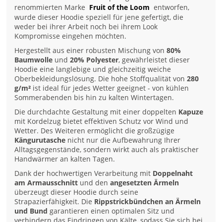
renommierten Marke
Fruit of the Loom
entworfen,
wurde dieser Hoodie speziell für jene gefertigt, die
weder bei ihrer Arbeit noch bei ihrem Look
Kompromisse eingehen möchten.
Hergestellt aus einer robusten Mischung von
80%
Baumwolle
und
20% Polyester
, gewährleistet dieser
Hoodie eine langlebige und gleichzeitig weiche
Oberbekleidungslösung. Die hohe Stoffqualität von
280
g/m²
ist ideal für jedes Wetter geeignet - von kühlen
Sommerabenden bis hin zu kalten Wintertagen.
Die durchdachte Gestaltung mit einer doppelten
Kapuze
mit Kordelzug bietet effektiven Schutz vor Wind und
Wetter. Des Weiteren ermöglicht die großzügige
Kängurutasche
nicht nur die Aufbewahrung Ihrer
Alltagsgegenstände, sondern wirkt auch als praktischer
Handwärmer an kalten Tagen.
Dank der hochwertigen Verarbeitung mit
Doppelnaht
am Armausschnitt
und den
angesetzten Ärmeln
überzeugt dieser Hoodie durch seine
Strapazierfähigkeit. Die
Rippstrickbündchen an Ärmeln
und Bund
garantieren einen optimalen Sitz und
verhindern das Eindringen von Kälte, sodass Sie sich bei