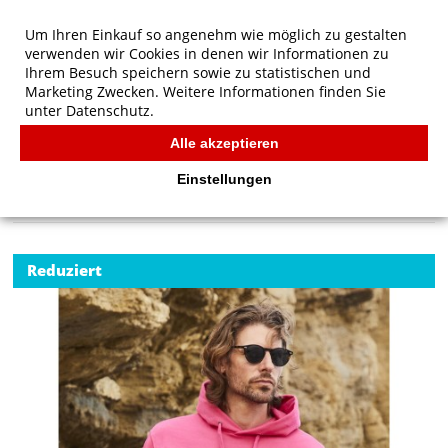
Um Ihren Einkauf so angenehm wie möglich zu gestalten
verwenden wir Cookies in denen wir Informationen zu
Ihrem Besuch speichern sowie zu statistischen und
Marketing Zwecken. Weitere Informationen finden Sie
unter
Datenschutz.
Alle akzeptieren
Start
/
Fruit of the Loom Klassischer Kapuzen-Sweatshirt
FRUIT OF THE LOOM
Einstellungen
Reduziert