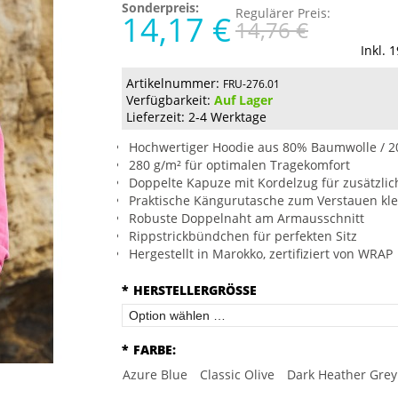
Sonderpreis:
Regulärer Preis:
14,17 €
14,76 €
Inkl. 
Artikelnummer:
FRU-276.01
Verfügbarkeit:
Auf Lager
Lieferzeit: 2-4 Werktage
Hochwertiger Hoodie aus 80% Baumwolle / 2
280 g/m² für optimalen Tragekomfort
Doppelte Kapuze mit Kordelzug für zusätzli
Praktische Kängurutasche zum Verstauen kl
Robuste Doppelnaht am Armausschnitt
Rippstrickbündchen für perfekten Sitz
Hergestellt in Marokko, zertifiziert von WRAP
*
HERSTELLERGRÖSSE
*
FARBE:
Azure Blue
Classic Olive
Dark Heather Grey