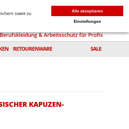
MEIN WARENKORB
0
news
Zur Kasse
Anmelden
Alle akzeptieren
eichern sowie zu
Einstellungen
Berufskleidung & Arbeitsschutz für Profis
KEN
RETOURENWARE
SALE
SISCHER KAPUZEN-