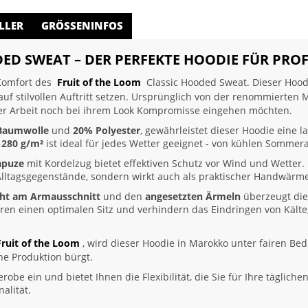
LLER
GRÖSSENINFOS
ED SWEAT – DER PERFEKTE HOODIE FÜR PROF
 Komfort des
Fruit of the Loom
Classic Hooded Sweat. Dieser Hoodie 
 auf stilvollen Auftritt setzen. Ursprünglich von der renommierten
ihrer Arbeit noch bei ihrem Look Kompromisse eingehen möchten.
Baumwolle
und
20% Polyester
, gewährleistet dieser Hoodie eine l
n
280 g/m²
ist ideal für jedes Wetter geeignet - von kühlen Sommer
apuze
mit Kordelzug bietet effektiven Schutz vor Wind und Wetter.
lltagsgegenstände, sondern wirkt auch als praktischer Handwärme
ht am Armausschnitt
und den
angesetzten Ärmeln
überzeugt dies
ren einen optimalen Sitz und verhindern das Eindringen von Kält
Fruit of the Loom
, wird dieser Hoodie in Marokko unter fairen Bed
he Produktion bürgt.
erobe ein und bietet Ihnen die Flexibilität, die Sie für Ihre täglic
alität.