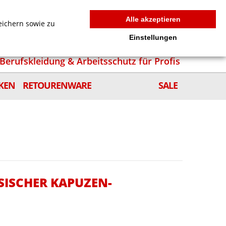
MEIN WARENKORB
0
news
Zur Kasse
Anmelden
Alle akzeptieren
eichern sowie zu
Einstellungen
Berufskleidung & Arbeitsschutz für Profis
KEN
RETOURENWARE
SALE
SISCHER KAPUZEN-