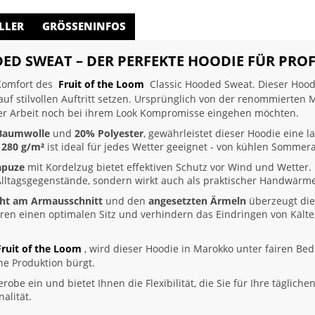
LLER
GRÖSSENINFOS
ED SWEAT – DER PERFEKTE HOODIE FÜR PROF
 Komfort des
Fruit of the Loom
Classic Hooded Sweat. Dieser Hoodie 
 auf stilvollen Auftritt setzen. Ursprünglich von der renommierten
ihrer Arbeit noch bei ihrem Look Kompromisse eingehen möchten.
Baumwolle
und
20% Polyester
, gewährleistet dieser Hoodie eine l
n
280 g/m²
ist ideal für jedes Wetter geeignet - von kühlen Sommer
apuze
mit Kordelzug bietet effektiven Schutz vor Wind und Wetter.
lltagsgegenstände, sondern wirkt auch als praktischer Handwärme
ht am Armausschnitt
und den
angesetzten Ärmeln
überzeugt dies
ren einen optimalen Sitz und verhindern das Eindringen von Kält
Fruit of the Loom
, wird dieser Hoodie in Marokko unter fairen Bed
he Produktion bürgt.
erobe ein und bietet Ihnen die Flexibilität, die Sie für Ihre täglic
alität.