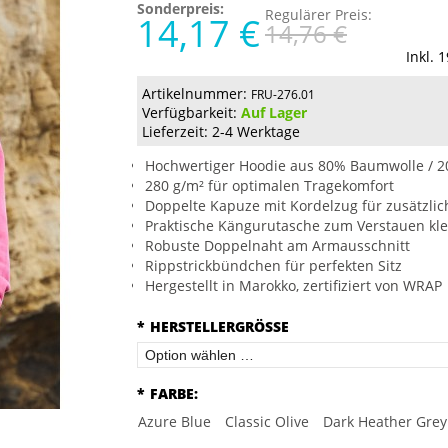
Sonderpreis:
Regulärer Preis:
14,17 €
14,76 €
Inkl. 
Artikelnummer:
FRU-276.01
Verfügbarkeit:
Auf Lager
Lieferzeit: 2-4 Werktage
Hochwertiger Hoodie aus 80% Baumwolle / 2
280 g/m² für optimalen Tragekomfort
Doppelte Kapuze mit Kordelzug für zusätzli
Praktische Kängurutasche zum Verstauen kl
Robuste Doppelnaht am Armausschnitt
Rippstrickbündchen für perfekten Sitz
Hergestellt in Marokko, zertifiziert von WRAP
*
HERSTELLERGRÖSSE
*
FARBE:
Azure Blue
Classic Olive
Dark Heather Grey