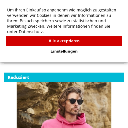
Um Ihren Einkauf so angenehm wie möglich zu gestalten
verwenden wir Cookies in denen wir Informationen zu
Ihrem Besuch speichern sowie zu statistischen und
Marketing Zwecken. Weitere Informationen finden Sie
unter
Datenschutz.
Alle akzeptieren
Start
/
Fruit of the Loom Klassischer Kapuzen-Sweatshirt
FRUIT OF THE LOOM
Einstellungen
Reduziert