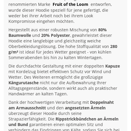
renommierten Marke
Fruit of the Loom
entworfen,
wurde dieser Hoodie speziell für jene gefertigt, die
weder bei ihrer Arbeit noch bei ihrem Look
Kompromisse eingehen möchten.
Hergestellt aus einer robusten Mischung von
80%
Baumwolle
und
20% Polyester
, gewährleistet dieser
Hoodie eine langlebige und gleichzeitig weiche
Oberbekleidungslösung. Die hohe Stoffqualität von
280
g/m²
ist ideal für jedes Wetter geeignet - von kühlen
Sommerabenden bis hin zu kalten Wintertagen.
Die durchdachte Gestaltung mit einer doppelten
Kapuze
mit Kordelzug bietet effektiven Schutz vor Wind und
Wetter. Des Weiteren ermöglicht die großzügige
Kängurutasche
nicht nur die Aufbewahrung Ihrer
Alltagsgegenstände, sondern wirkt auch als praktischer
Handwärmer an kalten Tagen.
Dank der hochwertigen Verarbeitung mit
Doppelnaht
am Armausschnitt
und den
angesetzten Ärmeln
überzeugt dieser Hoodie durch seine
Strapazierfähigkeit. Die
Rippstrickbündchen an Ärmeln
und Bund
garantieren einen optimalen Sitz und
verhindern das Eindringen von Kälte, sodass Sie sich bei