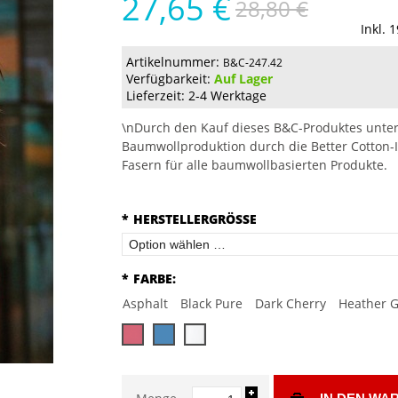
27,65 €
28,80 €
Inkl. 
Artikelnummer:
B&C-247.42
Verfügbarkeit:
Auf Lager
Lieferzeit: 2-4 Werktage
\nDurch den Kauf dieses B&C-Produktes unter
Baumwollproduktion durch die Better Cotton-I
Fasern für alle baumwollbasierten Produkte.
*
HERSTELLERGRÖSSE
*
FARBE:
Asphalt
Black Pure
Dark Cherry
Heather G