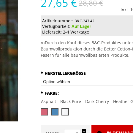
27,65 €
28,80 €
Inkl. 
Artikelnummer:
B&C-247.42
Verfügbarkeit:
Auf Lager
Lieferzeit: 2-4 Werktage
\nDurch den Kauf dieses B&C-Produktes unter
Baumwollproduktion durch die Better Cotton-I
Fasern für alle baumwollbasierten Produkte.
*
HERSTELLERGRÖSSE
*
FARBE:
Asphalt
Black Pure
Dark Cherry
Heather G