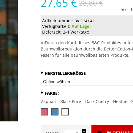
27,65 €
28,80 €
Inkl. 
Artikelnummer:
B&C-247.42
Verfügbarkeit:
Auf Lager
Lieferzeit: 2-4 Werktage
\nDurch den Kauf dieses B&C-Produktes unter
Baumwollproduktion durch die Better Cotton-I
Fasern für alle baumwollbasierten Produkte.
*
HERSTELLERGRÖSSE
*
FARBE:
Asphalt
Black Pure
Dark Cherry
Heather G