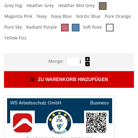
Grey Fog
Heather Grey
Heather Mid Grey
Magenta Pink
Navy
Navy Blue
Nordic Blue
Pure Orange
Pure Sky
Radiant Purple
Soft Rose
Yellow Fizz
Menge:
ZU WARENKORB HINZUFÜGEN