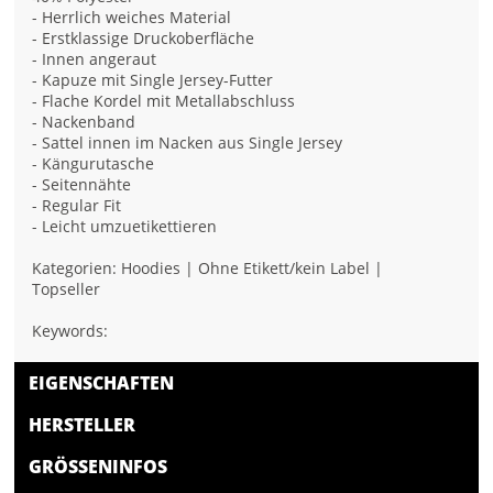
- Herrlich weiches Material
- Erstklassige Druckoberfläche
- Innen angeraut
- Kapuze mit Single Jersey-Futter
- Flache Kordel mit Metallabschluss
- Nackenband
- Sattel innen im Nacken aus Single Jersey
- Kängurutasche
- Seitennähte
- Regular Fit
- Leicht umzuetikettieren
Kategorien: Hoodies | Ohne Etikett/kein Label |
Topseller
Keywords:
EIGENSCHAFTEN
HERSTELLER
GRÖSSENINFOS