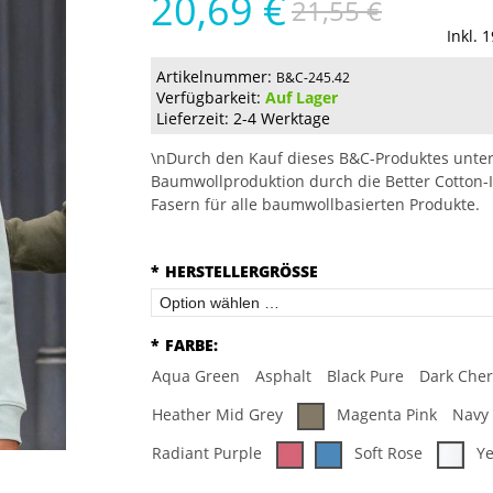
20,69 €
21,55 €
Inkl. 
Artikelnummer:
B&C-245.42
Verfügbarkeit:
Auf Lager
Lieferzeit: 2-4 Werktage
\nDurch den Kauf dieses B&C-Produktes unter
Baumwollproduktion durch die Better Cotton-I
Fasern für alle baumwollbasierten Produkte.
*
HERSTELLERGRÖSSE
*
FARBE:
Aqua Green
Asphalt
Black Pure
Dark Cher
Heather Mid Grey
Magenta Pink
Navy
Radiant Purple
Soft Rose
Ye