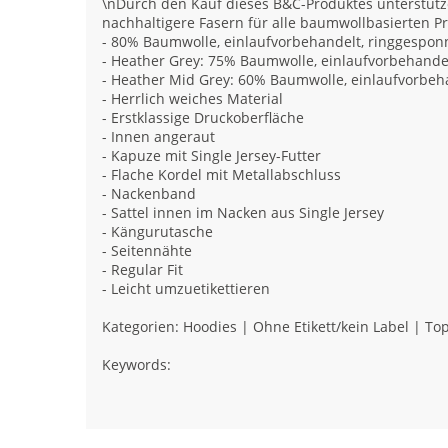
\nDurch den Kauf dieses B&C-Produktes unterstütze
nachhaltigere Fasern für alle baumwollbasierten P
- 80% Baumwolle, einlaufvorbehandelt, ringgespo
- Heather Grey: 75% Baumwolle, einlaufvorbehande
- Heather Mid Grey: 60% Baumwolle, einlaufvorbe
- Herrlich weiches Material
- Erstklassige Druckoberfläche
- Innen angeraut
- Kapuze mit Single Jersey-Futter
- Flache Kordel mit Metallabschluss
- Nackenband
- Sattel innen im Nacken aus Single Jersey
- Kängurutasche
- Seitennähte
- Regular Fit
- Leicht umzuetikettieren
Kategorien: Hoodies | Ohne Etikett/kein Label | Top
Keywords: