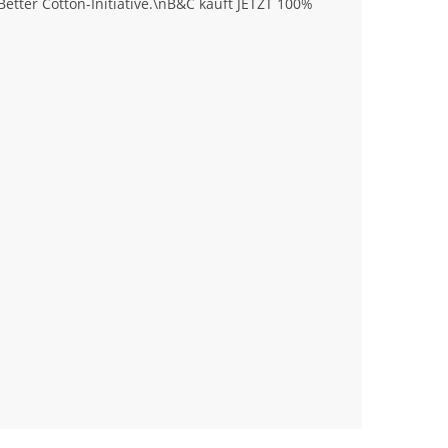
tter Cotton-Initiative.\nB&C kauft JETZT 100%