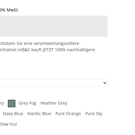
19% MwSt.
stützen Sie eine verantwortungsvollere
nitiative.\nB&C kauft JETZT 100% nachhaltigere
ry
Grey Fog
Heather Grey
Navy Blue
Nordic Blue
Pure Orange
Pure Sky
llow Fizz