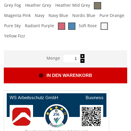
Grey Fog
Heather Grey
Heather Mid Grey
Magenta Pink
Navy
Navy Blue
Nordic Blue
Pure Orange
Pure Sky
Radiant Purple
Soft Rose
Yellow Fizz
Menge
IN DEN WARENKORB