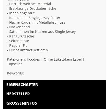
- Herrlich weiches Material
- Erstklassige Druckoberfläche
- Innen angeraut
- Kapuze mit Single Jersey-Futter
- Flache Kordel mit Metallabschluss
- Nackenband
- Sattel innen im Nacken aus Single Jersey
- Kängurutasche
- Seitennähte
- Regular Fit
- Leicht umzuetikettieren
Kategorien: Hoodies | Ohne Etikett/kein Label |
Topseller
Keywords:
EIGENSCHAFTEN
HERSTELLER
GRÖSSENINFOS