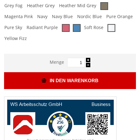
Grey Fog
Heather Grey
Heather Mid Grey
Magenta Pink
Navy
Navy Blue
Nordic Blue
Pure Orange
Pure Sky
Radiant Purple
Soft Rose
Yellow Fizz
Menge
IN DEN WARENKORB