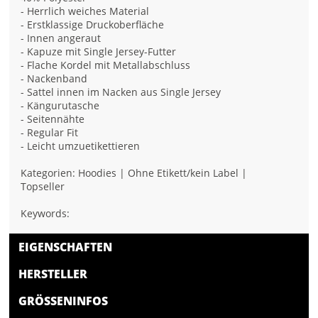
- Herrlich weiches Material
- Erstklassige Druckoberfläche
- Innen angeraut
- Kapuze mit Single Jersey-Futter
- Flache Kordel mit Metallabschluss
- Nackenband
- Sattel innen im Nacken aus Single Jersey
- Kängurutasche
- Seitennähte
- Regular Fit
- Leicht umzuetikettieren
Kategorien: Hoodies | Ohne Etikett/kein Label |
Topseller
Keywords:
EIGENSCHAFTEN
HERSTELLER
GRÖSSENINFOS