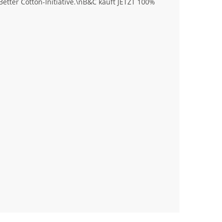
tter Cotton-Initiative.\nB&C kauft JETZT 100%