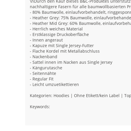
\nDurch den Kauf dieses B&C-Produktes unterstütze
nachhaltigere Fasern für alle baumwollbasierten P
- 80% Baumwolle, einlaufvorbehandelt, ringgespo
- Heather Grey: 75% Baumwolle, einlaufvorbehande
- Heather Mid Grey: 60% Baumwolle, einlaufvorbe
- Herrlich weiches Material
- Erstklassige Druckoberfläche
- Innen angeraut
- Kapuze mit Single Jersey-Futter
- Flache Kordel mit Metallabschluss
- Nackenband
- Sattel innen im Nacken aus Single Jersey
- Kängurutasche
- Seitennähte
- Regular Fit
- Leicht umzuetikettieren
Kategorien: Hoodies | Ohne Etikett/kein Label | Top
Keywords: