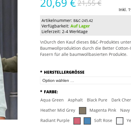
20,69 €
21,55 €
Inkl. 
Artikelnummer:
B&C-245.42
Verfügbarkeit:
Auf Lager
Lieferzeit: 2-4 Werktage
\nDurch den Kauf dieses B&C-Produktes unter
Baumwollproduktion durch die Better Cotton-I
Fasern für alle baumwollbasierten Produkte.
*
HERSTELLERGRÖSSE
*
FARBE:
Aqua Green
Asphalt
Black Pure
Dark Cher
Heather Mid Grey
Magenta Pink
Navy
Radiant Purple
Soft Rose
Ye