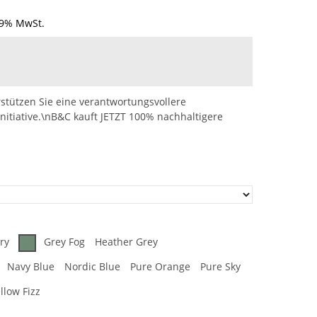
19% MwSt.
stützen Sie eine verantwortungsvollere
nitiative.\nB&C kauft JETZT 100% nachhaltigere
ry
Grey Fog
Heather Grey
Navy Blue
Nordic Blue
Pure Orange
Pure Sky
llow Fizz