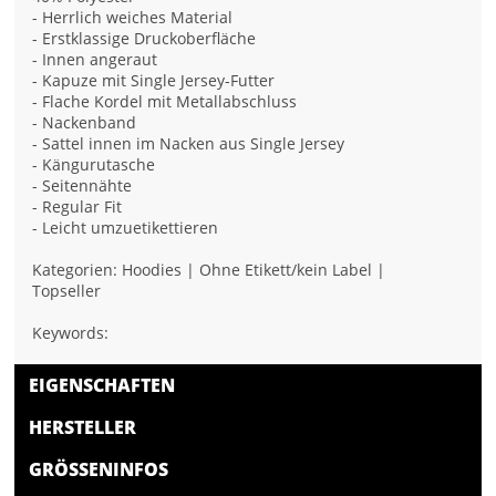
- Herrlich weiches Material
- Erstklassige Druckoberfläche
- Innen angeraut
- Kapuze mit Single Jersey-Futter
- Flache Kordel mit Metallabschluss
- Nackenband
- Sattel innen im Nacken aus Single Jersey
- Kängurutasche
- Seitennähte
- Regular Fit
- Leicht umzuetikettieren
Kategorien: Hoodies | Ohne Etikett/kein Label |
Topseller
Keywords:
EIGENSCHAFTEN
HERSTELLER
GRÖSSENINFOS