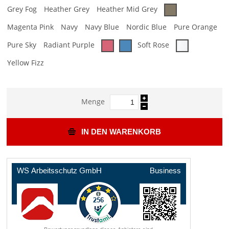
Grey Fog
Heather Grey
Heather Mid Grey
Magenta Pink
Navy
Navy Blue
Nordic Blue
Pure Orange
Pure Sky
Radiant Purple
Soft Rose
Yellow Fizz
Menge
IN DEN WARENKORB