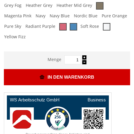
Grey Fog
Heather Grey
Heather Mid Grey
Magenta Pink
Navy
Navy Blue
Nordic Blue
Pure Orange
Pure Sky
Radiant Purple
Soft Rose
Yellow Fizz
Menge
IN DEN WARENKORB