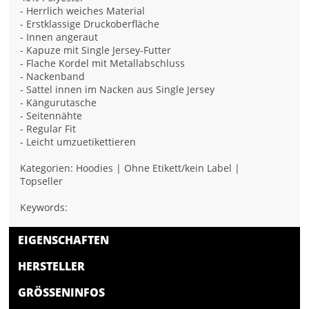
- Herrlich weiches Material
- Erstklassige Druckoberfläche
- Innen angeraut
- Kapuze mit Single Jersey-Futter
- Flache Kordel mit Metallabschluss
- Nackenband
- Sattel innen im Nacken aus Single Jersey
- Kängurutasche
- Seitennähte
- Regular Fit
- Leicht umzuetikettieren
Kategorien: Hoodies | Ohne Etikett/kein Label |
Topseller
Keywords:
EIGENSCHAFTEN
HERSTELLER
GRÖSSENINFOS